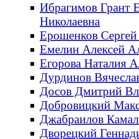
Ибрагимов Грант Е
Николаевна
Ерошенков Сергей
Емелин Алексей А
Егорова Наталия А
Дурдинов Вячесла
Досов Дмитрий В
Добровицкий Мак
Джабраилов Камал
Дворецкий Геннад