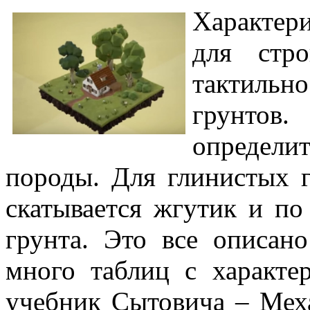
Характер
для стр
тактильн
грунтов.
определи
породы. Для глинистых г
скатывается жгутик и по
грунта. Это все описан
много таблиц с характе
учебник Сытовича – Меха