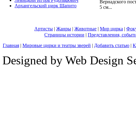
Левицкий Игорь Рудольфович
Вернадского пост
Архангельский цирк Шапито
5 см...
Артисты
|
Жанры
|
Животные
|
Мир цирка
|
Фок
Страницы истории
|
Представления, событ
Главная
|
Мировые цирки и театры зверей
|
Добавить статью
|
К
Designed by Web Design Se