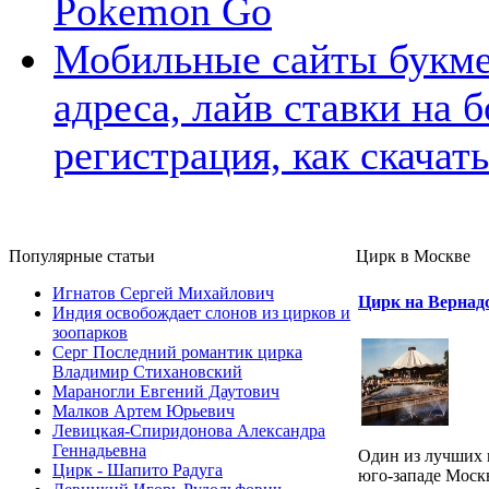
Pokemon Go
Мобильные сайты букме
адреса, лайв ставки на 
регистрация, как скачать
Популярные cтатьи
Цирк в Москве
Игнатов Сергей Михайлович
Цирк на Вернад
Индия освобождает слонов из цирков и
зоопарков
Серг Последний романтик цирка
Владимир Стихановский
Мараногли Евгений Даутович
Малков Артем Юрьевич
Левицкая-Спиридонова Александра
Геннадьевна
Один из лучших 
Цирк - Шапито Радуга
юго-западе Моск