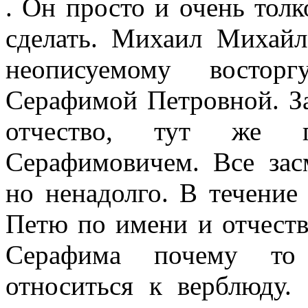
. Он просто и очень толково объяснял, что и как нужно сделать. Михаил Михайлович говорил всем «вы» и, к неописуемому восторгу Серафимы, называл ее Серафимой Петровной. Заслуженный артист, услыхав ее отчество, тут же прозвал верблюда Петром Серафимовичем. Все засмеялись, Серафима обиделась, но ненадолго. В течение нескольких дней все называли Петю по имени и отчеству, потом эту шутку забыли, но Серафима почему то стала значительно теплее относиться к верблюду. Она перестала по извозчичьи кричать на него и однажды, меняя Пете подстилку, запела тоненьким голоском: Куда бежишь, тропинка милая, Куда зовешь... куда ведешь?.. Это было настолько неожиданно, что Петя перестал жевать и повернул голову, удивленно глядя на Серафиму. — Ну чего ты, глупенький? — сказала Серафима, смутившись. Петя потянулся к ней, блаженно прикрыл глаза и... (Серафима могла бы в этом поклясться!) улыбнулся. По всей вероятности, так оно и было, потому что ни осла, ни свиньи рядом не было и Петя мог не стесняться нахлынувших на него чувств. — А знаете что, Серафима Петровна, не грех бы вам почитать, что о наших питомцах умные люди пишут. — Господи, — сказала Серафима, — да я про них и сама то все знаю, хоть сейчас садись да пиши. Они, Михаил Михайлыч, мне вроде как родственники стали, даже еще ближе. У меня, к примеру, тут неподалеку тетка живет — нашего бати сестра, да одних двоюродных душ пять будет. Дак я об них и не думаю вовсе, а все об зайцах, да лисицах, да об Пете об этом! — Ну вот и хорошо, — сказал Михаил Михайлович. — То есть не очень хорошо, душ то двоюродных забывать не следовало, а книгу эту проглядите на досуге. «Это где же я досуг то возьму?» — подумала Серафима, но книгу обернула в афишу заслуженного артиста и унесла к себе. Старый однотомник Брема Серафима прочла за два дня. Книга ей понравилась, и всю последующую неделю Серафима пыталась создать «естественные условия» для своих подопечных. С грехом пополам ей удалось приблизить зайцев и лисиц к условиям Брема, правда, не выпуская из клеток. Кошку она просто брала домой, поила молоком из блюдца и играла с ней. В такие минуты кошка забывала о своем цирковом образовании, вся важность с нее слетала, и она самозабвенно прыгала за бумажкой, привязанной к нитке. Наверное, ее очень устраивали эти «естественные условия», потому что, когда кошка по приказанию Михаила Михайловича была водворена в клетку, она так жалобно мяукала, что у Серафимы разрывалось сердце. Михаил Михайлович не испугался бурной деятельности, вызванной однотомником Брема, и принес Серафиме еще несколько книг о животных. Среди них была и книга заслуженного артиста, где он писал о том, как работает в цирке, как дрессирует зверей и как труды академика Павлова помогли ему стать хорошим дрессировщиком. Этого Серафима совсем не поняла, так как считала, что стать хорошим дрессировщиком заслуженному артисту помогли труды не Павлова, а Михаила Михайловича. Тем более что совсем недавно заслуженный артист на собрании говорил, что он работает с Михаилом Михайловичем уже тридцать лет, что Михаил очень хороший и много сделал для всего советского цирка. А Михаил Михайлович сказал «спасибо» и удивился, что до сих пор не привезли сгущенного молока для медвежат. Книжка заслуженного артиста была полна непонятных выражений. Тут были и «вкусовые ощущения», и «гуманизм дрессуры», и «условные рефлексы», и даже какие то «кортикальные изменения». А про Михаила Михайловича не было ничего. Серафима очень хотела узнать, кто такой Павлов и в каком цирке он работает. У Михаила Михайловича спросить она постеснялась, боясь его этим обидеть. — Здравствуй, Сима Серафима! — как то на репетиции сказал ей заслуженный артист. — Это что же за книжка торчит у тебя из кармана? Серафима вытерла руки подолом халата и показала книгу. — Ух ты! — сказал заслуженный артист. — Никак меня прорабатываешь? — Ну что вы! Я вас не прорабатываю. Я как бы учусь. Мне Михаил Михайлович велели книжки про зверей читать... — Скажите, пожалуйста, какие вы у меня с Михаилом Михайловичем! — удивился заслуженный артист. — Я уже этого... ну, Брема, прошла, — обрадовалась Серафима. — Теперь по вас занимаюсь. Только я... Она слегка замялась. — Ну, что «только»? — Только я тут маленько не все разбираю. — Ах, Сима, Сима, — вздохнул заслуженный артист. — Не все понимаешь, говоришь? Что же ты думаешь, что я все понимал сначала? Нет, братец! В наше время никаких книжек не было. Своими руками все делали, своей головой до всего доходили. Это уж вам повезло! — А Павлов? — Что — Павлов? Какой Павлов?.. — Как какой? — удивилась Серафима. — Ну тот, у которого, 