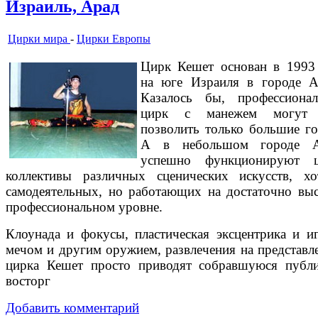
Израиль, Арад
Цирки мира
-
Цирки Европы
Цирк Кешет основан в 1993
на юге Израиля в городе А
Казалось бы, профессиона
цирк с манежем могут 
позволить только большие го
А в небольшом городе А
успешно функционируют ц
коллективы различных сценических искусств, х
самодеятельных, но работающих на достаточно вы
профессиональном уровне.
Клоунада и фокусы, пластическая эксцентрика и и
мечом и другим оружием, развлечения на представл
цирка Кешет просто приводят собравшуюся публ
восторг
Добавить комментарий