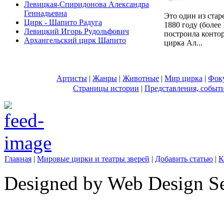
Левицкая-Спиридонова Александра
Геннадьевна
Это один из ста
Цирк - Шапито Радуга
1880 году (более 
Левицкий Игорь Рудольфович
построила конто
Архангельский цирк Шапито
цирка Ал...
Артисты
|
Жанры
|
Животные
|
Мир цирка
|
Фок
Страницы истории
|
Представления, событ
Главная
|
Мировые цирки и театры зверей
|
Добавить статью
|
К
Designed by Web Design Se