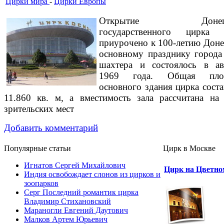
Цирки мира
-
Цирки Европы
Открытие Донецк
государственного цирка 
приурочено к 100-летию Доне
основному празднику город
шахтера и состоялось в ав
1969 года. Общая пло
основного здания цирка соста
11.860 кв. м, а вместимость зала рассчитана на
зрительских мест
Добавить комментарий
Популярные cтатьи
Цирк в Москве
Игнатов Сергей Михайлович
Цирк на Цветно
Индия освобождает слонов из цирков и
зоопарков
Серг Последний романтик цирка
Владимир Стихановский
Мараногли Евгений Даутович
Малков Артем Юрьевич