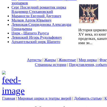
зоопарков
Серг Последний романтик цирка
Владимир Стихановский
Мараногли Евгений Даутович
Малков Артем Юрьевич
Левицкая-Спиридонова Александра
Геннадьевна
История цирковог
Цирк - Шапито Радуга
XV века, из книг
Левицкий Игорь Рудольфович
проделках, канат
Архангельский цирк Шапито
ими зн...
Артисты
|
Жанры
|
Животные
|
Мир цирка
|
Фок
Страницы истории
|
Представления, событ
Главная
|
Мировые цирки и театры зверей
|
Добавить статью
|
К