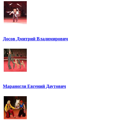
Досов Дмитрий Владимирович
Мараногли Евгений Даутович