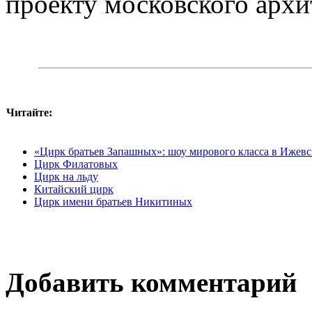
проекту московского арх
Читайте:
«Цирк братьев Запашных»: шоу мирового класса в Ижевс
Цирк Филатовых
Цирк на льду
Китайский цирк
Цирк имени братьев Никитиных
Добавить комментарий