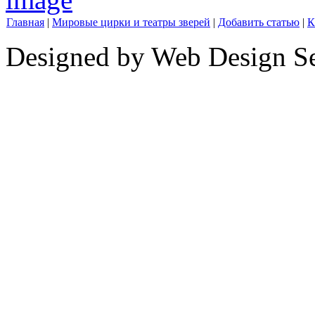
Главная
|
Мировые цирки и театры зверей
|
Добавить статью
|
К
Designed by Web Design Se