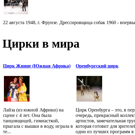
22 августа 1948, г. Фрунзе. Дрессировщица собак 1960 - впервы
Цирки в мира
Цирк Жинне (Южная Африка)
Оренбургский цирк
Лайза (из южной Африки) на
Цирк Оренбурга – это, в пе
сцене с 4 лет. Она была
очередь, прекрасный коллек
танцовщицей, гимнасткой,
артистов, замечательная тру
прыгала с вышки в воду, играла в
которая готовит для зрителе
те...
одни из лучших программ в .