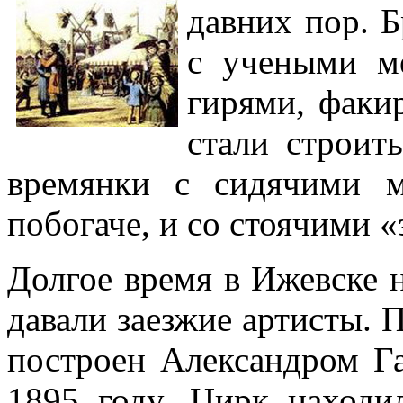
давних пор. 
с учеными м
гирями, факи
стали строит
времянки с сидячими м
побогаче, и со стоячими «
Долгое время в Ижевске н
давали заезжие артисты.
построен Александром Г
1895 году. Цирк находи