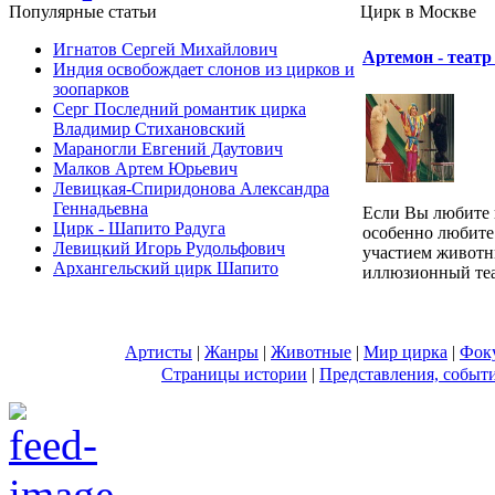
Популярные cтатьи
Цирк в Москве
Игнатов Сергей Михайлович
Артемон - театр
Индия освобождает слонов из цирков и
зоопарков
Серг Последний романтик цирка
Владимир Стихановский
Мараногли Евгений Даутович
Малков Артем Юрьевич
Левицкая-Спиридонова Александра
Геннадьевна
Если Вы любите 
Цирк - Шапито Радуга
особенно любите
Левицкий Игорь Рудольфович
участием животн
Архангельский цирк Шапито
иллюзионный теат
Артисты
|
Жанры
|
Животные
|
Мир цирка
|
Фок
Страницы истории
|
Представления, событ