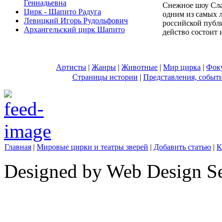
Геннадьевна
Снежное шоу Сла
Цирк - Шапито Радуга
одним из самых 
Левицкий Игорь Рудольфович
российской публ
Архангельский цирк Шапито
действо состоит и
Артисты
|
Жанры
|
Животные
|
Мир цирка
|
Фок
Страницы истории
|
Представления, событ
Главная
|
Мировые цирки и театры зверей
|
Добавить статью
|
К
Designed by Web Design Se