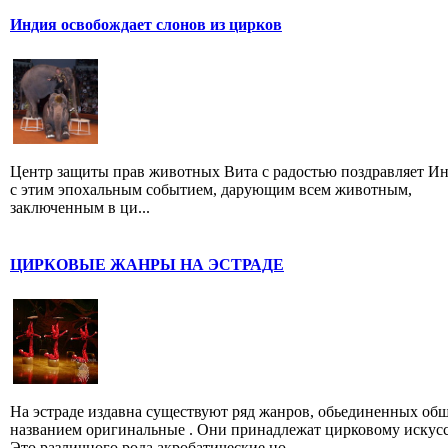
Индия освобождает слонов из цирков
Центр защиты прав животных Вита с радостью поздравляет И
с этим эпохальным событием, дарующим всем животным,
заключенным в ци...
ЦИРКОВЫЕ ЖАНРЫ НА ЭСТРАДЕ
На эстраде издавна существуют ряд жанров, обьединенных об
названием оригинальные . Они принадлежат цирковому искусс
Это различного рода акробатические но...