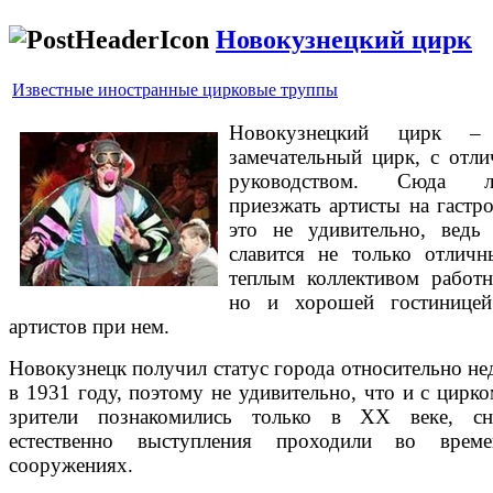
Новокузнецкий цирк
Известные иностранные цирковые труппы
Новокузнецкий цирк –
замечательный цирк, с отл
руководством. Сюда л
приезжать артисты на гастро
это не удивительно, ведь
славится не только отлич
теплым коллективом работн
но и хорошей гостинице
артистов при нем.
Новокузнецк получил статус города относительно не
в 1931 году, поэтому не удивительно, что и с цирко
зрители познакомились только в XX веке, сн
естественно выступления проходили во врем
сооружениях.