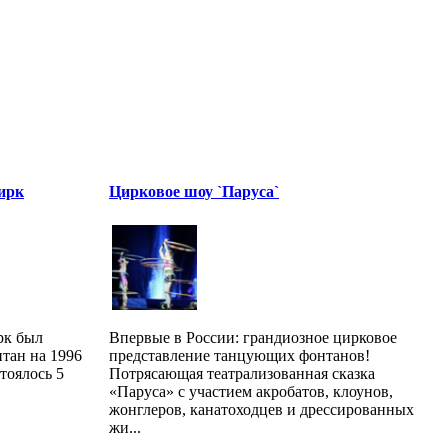
ирк
Цирковое шоу `Паруса`
рк был
Впервые в России: грандиозное цирковое
итан на 1996
представление танцующих фонтанов!
тоялось 5
Потрясающая театрализованная сказка
«Паруса» с участием акробатов, клоунов,
жонглеров, канатоходцев и дрессированных
жи...