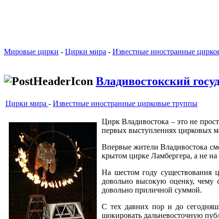
Мировые цирки
-
Цирки мира
-
Известные иностранные цирко
Владивостокский госу
Цирки мира
-
Известные иностранные цирковые труппы
Цирк Владивостока – это не просто
первых выступлениях цирковых ма
Впервые жители Владивостока смо
крытом цирке Ламбергера, а не н
На шестом году существования ц
довольно высокую оценку, чему с
довольно приличной суммой.
С тех давних пор и до сегодняш
шокировать дальневосточную пуб