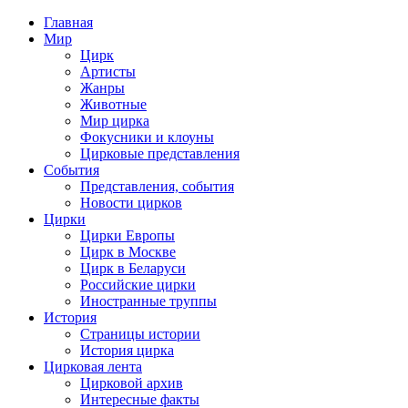
Главная
Мир
Цирк
Артисты
Жанры
Животные
Мир цирка
Фокусники и клоуны
Цирковые представления
События
Представления, события
Новости цирков
Цирки
Цирки Европы
Цирк в Москве
Цирк в Беларуси
Российские цирки
Иностранные труппы
История
Страницы истории
История цирка
Цирковая лента
Цирковой архив
Интересные факты