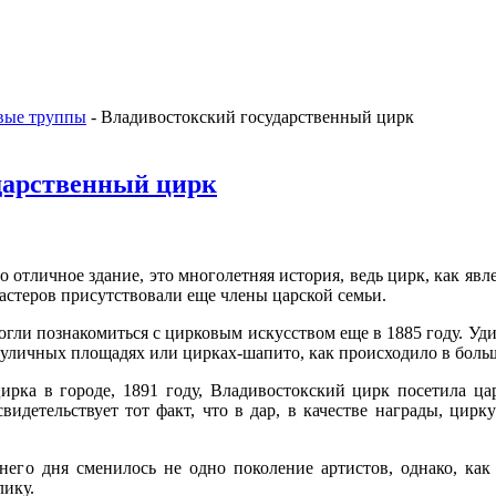
вые труппы
- Владивостокский государственный цирк
дарственный цирк
 отличное здание, это многолетняя история, ведь цирк, как явле
стеров присутствовали еще члены царской семьи.
гли познакомиться с цирковым искусством еще в 1885 году. Уд
а уличных площадях или цирках-шапито, как происходило в боль
ирка в городе, 1891 году, Владивостокский цирк посетила ца
видетельствует тот факт, что в дар, в качестве награды, цир
него дня сменилось не одно поколение артистов, однако, как
лику.