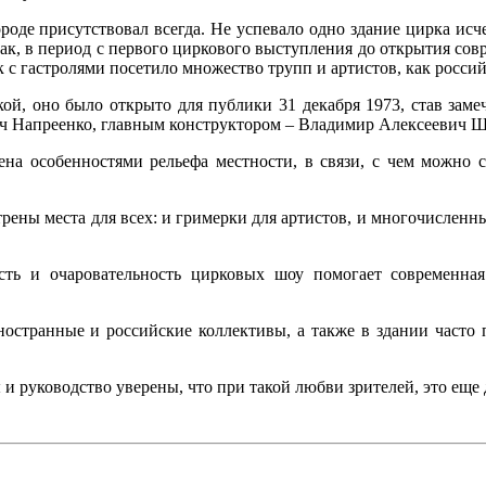
роде присутствовал всегда. Не успевало одно здание цирка исче
к, в период с первого циркового выступления до открытия совр
 с гастролями посетило множество трупп и артистов, как россий
кой, оно было открыто для публики 31 декабря 1973, став за
ч Напреенко, главным конструктором – Владимир Алексеевич 
на особенностями рельефа местности, в связи, с чем можно ск
отрены места для всех: и гримерки для артистов, и многочисл
сть и очаровательность цирковых шоу помогает современная 
остранные и российские коллективы, а также в здании часто п
ы и руководство уверены, что при такой любви зрителей, это ещ