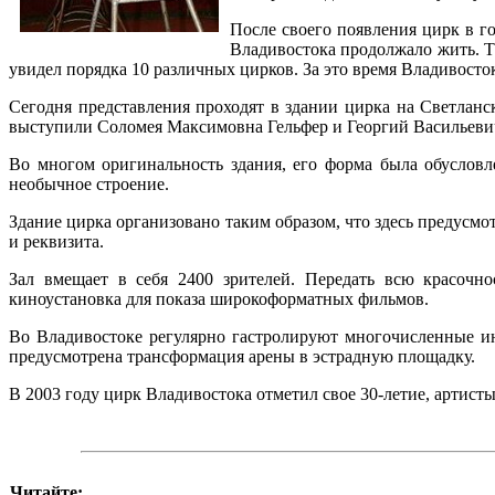
После своего появления цирк в го
Владивостока продолжало жить. Та
увидел порядка 10 различных цирков. За это время Владивосток
Сегодня представления проходят в здании цирка на Светланс
выступили Соломея Максимовна Гельфер и Георгий Васильеви
Во многом оригинальность здания, его форма была обусловле
необычное строение.
Здание цирка организовано таким образом, что здесь предусм
и реквизита.
Зал вмещает в себя 2400 зрителей. Передать всю красочно
киноустановка для показа широкоформатных фильмов.
Во Владивостоке регулярно гастролируют многочисленные ин
предусмотрена трансформация арены в эстрадную площадку.
В 2003 году цирк Владивостока отметил свое 30-летие, артист
Читайте: