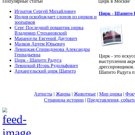
Популярные cтатьи
Цирк в Москве
Игнатов Сергей Михайлович
Цирк - Шапито 
Индия освобождает слонов из цирков и
зоопарков
Серг Последний романтик цирка
Владимир Стихановский
Мараногли Евгений Даутович
Малков Артем Юрьевич
Левицкая-Спиридонова Александра
Геннадьевна
Цирк - это искус
Цирк - Шапито Радуга
выступления акро
Левицкий Игорь Рудольфович
дрессировщиков. 
Архангельский цирк Шапито
Шапито Радуга пр
Артисты
|
Жанры
|
Животные
|
Мир цирка
|
Фок
Страницы истории
|
Представления, событ