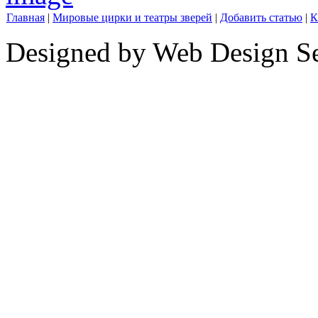
Главная
|
Мировые цирки и театры зверей
|
Добавить статью
|
К
Designed by Web Design Se