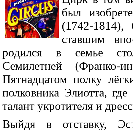
был изобрет
(1742-1814)
ставшим впо
родился в семье стол
Семилетней (Франко-и
Пятнадцатом полку лёгк
полковника Элиотта, где
талант укротителя и дрес
Выйдя в отставку, Эс