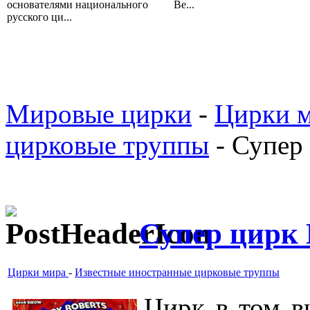
основателями национального
Ве...
русского ци...
Мировые цирки
-
Цирки 
цирковые труппы
- Супер 
Супер цирк 
Цирки мира
-
Известные иностранные цирковые труппы
Цирк в том ви