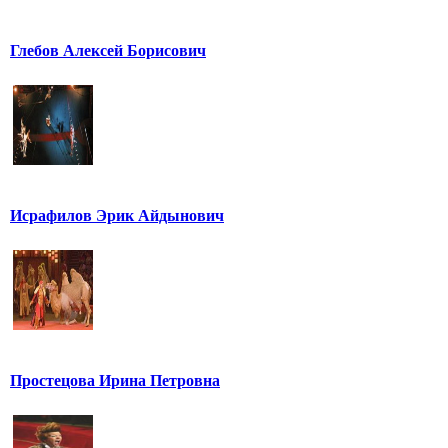
Глебов Алексей Борисович
Исрафилов Эрик Айдынович
Простецова Ирина Петровна