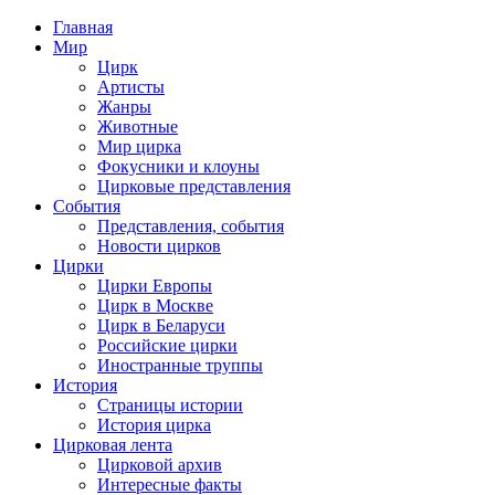
Главная
Мир
Цирк
Артисты
Жанры
Животные
Мир цирка
Фокусники и клоуны
Цирковые представления
События
Представления, события
Новости цирков
Цирки
Цирки Европы
Цирк в Москве
Цирк в Беларуси
Российские цирки
Иностранные труппы
История
Страницы истории
История цирка
Цирковая лента
Цирковой архив
Интересные факты