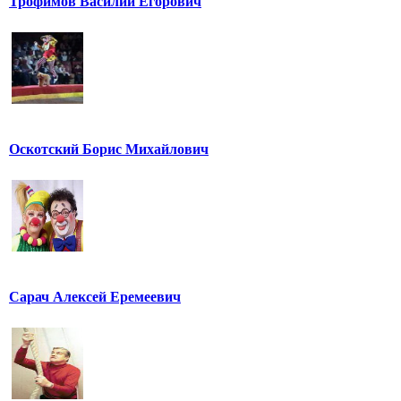
Трофимов Василий Егорович
Оскотский Борис Михайлович
Сарач Алексей Еремеевич