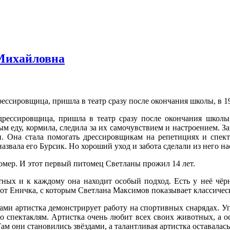
Михайловна
ессировщица, пришла в театр сразу после окончания школы, в 19
дрессировщица, пришла в театр сразу после окончания школы
м еду, кормила, следила за их самочувствием и настроением. З
ки. Она стала помогать дрессировщикам на репетициях и спек
азвала его Бурсик. Но хороший уход и забота сделали из него на
омер. И этот первый питомец Светланы прожил 14 лет.
тных и к каждому она находит особый подход. Есть у неё чёр
от Еничка, с которым Светлана Максимов показывает классичес
ми артистка демонстрирует работу на спортивных снарядах. Упр
о спектаклям. Артистка очень любит всех своих животных, а о
м они становились звёздами, а талантливая артистка оставалась