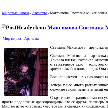
Мировые цирки
-
Артисты
- Максимова Светлана Михайловна
Максимова Светлана 
Мир цирка
-
Артисты
Светлана Максимова – артистка-др
Светлана Максимова – артистка-
Убирала клетки, готовила животны
ответственное дело – ассистент
хромоножкой и плохо видел. Она н
Волк-спортсмен – так назывался н
Теперь у неё много разных живо
сложные трюки, замечательный ен
С красивыми, грациозными носуха
просто подопечные дрессировщицы, это её друзья, партнёры п
Многие из её животных участвовали в съёмках кинофильмов. Та