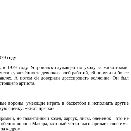
79 году.
, в 1979 году. Устроилась служащей по уходу за животными.
аметив увлечённость девочки своей работой, ей поручили более
таклях. А потом ей доверили дрессировать волчонка. Он был
стоящего артиста.
ные вороны, умеющие играть в баскетбол и исполнять другие
кую сценку: «Енот-прачка».
ямый, но талантливый козёл, барсук, лисы, оленёнок – это не
собенно ворона Макара, который чётко выговаривает своё имя.
 за кадром.