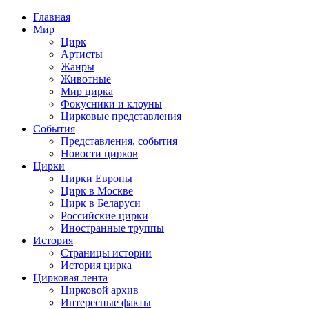
Главная
Мир
Цирк
Артисты
Жанры
Животные
Мир цирка
Фокусники и клоуны
Цирковые представления
События
Представления, события
Новости цирков
Цирки
Цирки Европы
Цирк в Москве
Цирк в Беларуси
Российские цирки
Иностранные труппы
История
Страницы истории
История цирка
Цирковая лента
Цирковой архив
Интересные факты