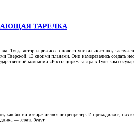
ТАЮЩАЯ ТАРЕЛКА
ала. Тогда автор и режиссер нового уникального шоу заслуже
ми Тверской, 13 своими планами. Они намеревались создать не
ударственной компании «Росгосцирк»: завтра в Тульском госуда
, как бы ни изворачивался антрепренер. И приходилось, поэтом
дника — зевать будут