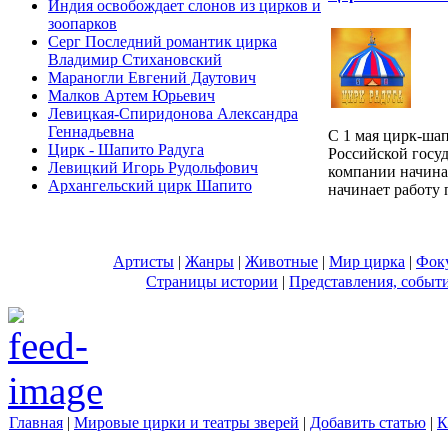
Индия освобождает слонов из цирков и
зоопарков
Серг Последний романтик цирка
Владимир Стихановский
Мараногли Евгений Даутович
Малков Артем Юрьевич
Левицкая-Спиридонова Александра
Геннадьевна
С 1 мая цирк-ша
Цирк - Шапито Радуга
Российской госу
Левицкий Игорь Рудольфович
компании начина
Архангельский цирк Шапито
начинает работу п
Артисты
|
Жанры
|
Животные
|
Мир цирка
|
Фок
Страницы истории
|
Представления, событ
Главная
|
Мировые цирки и театры зверей
|
Добавить статью
|
К