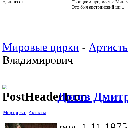
один из ст...
Троицком предместье Минск
Это был австрийский ци...
Мировые цирки
-
Артист
Владимирович
Досов Дмит
Мир цирка
-
Артисты
род. 1.11.1975 