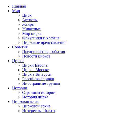
Главная
Мир
Цирк
Артисты
Жанры
Животные
Мир цирка
Фокусники и клоуны
Цирковые представления
События
Представления, события
Новости цирков
Цирки
Цирки Европы
Цирк в Москве
Цирк в Беларуси
Российские цирки
Иностранные труппы
История
Страницы истории
История цирка
Цирковая лента
Цирковой архив
Интересные факты