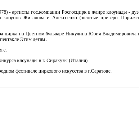
78) - артисты гос.компании Росгосцирк в жанре клоунады - дуэт
 клоунов Жигалова и Алексеенко (золотые призеры Парижско
ра цирка на Цветном бульваре Никулина Юрия Владимировича и 
пектакле Этим детям .
рге.
онкурса клоунады в г. Сиракузы (Италия)
одном фестивале циркового искусства в г.Саратове.