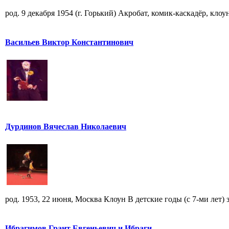
род. 9 декабря 1954 (г. Горький) Акробат, комик-каскадёр, кло
Васильев Виктор Константинович
Дурдинов Вячеслав Николаевич
род. 1953, 22 июня, Москва Клоун В детские годы (с 7-ми лет) за
Ибрагимов Грант Евгеньевич и Ибраги