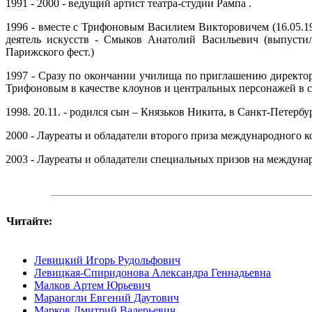
1991 - 2000 - ведущий артист театра-студии Рампа .
1996 - вместе с Трифоновым Василием Викторовичем (16.05.19
деятель искусств - Смыков Анатолий Васильевич (выпустил
Парижского фест.)
1997 - Сразу по окончании училища по приглашению директо
Трифоновым в качестве клоунов и центральных персонажей в с
1998. 20.11. - родился сын – Князьков Никита, в Санкт-Петербу
2000 - Лауреаты и обладатели второго приза международного к
2003 - Лауреаты и обладатели специальных призов на междунар
Читайте:
Левицкий Игорь Рудольфович
Левицкая-Спиридонова Александра Геннадьевна
Малков Артем Юрьевич
Мараногли Евгений Даутович
Марков Дмитрий Валерьевич