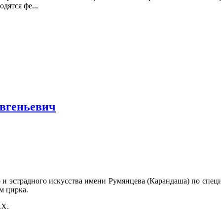
дятся фе...
вгеньевич
о и эстрадного искусства имени Румянцева (Карандаша) по спе
м цирка.
.Х.