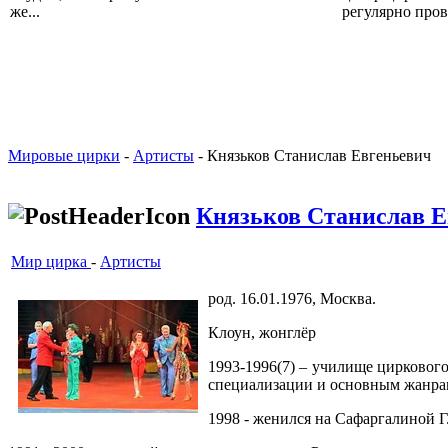
же...
регулярно прово
Мировые цирки
-
Артисты
- Князьков Станислав Евгеньевич
Князьков Станислав Е
Мир цирка
-
Артисты
род. 16.01.1976, Москва.
Клоун, жонглёр
1993-1996(7) – училище цирковог
специализации и основным жанра
1998 - женился на Сафаргалиной Г