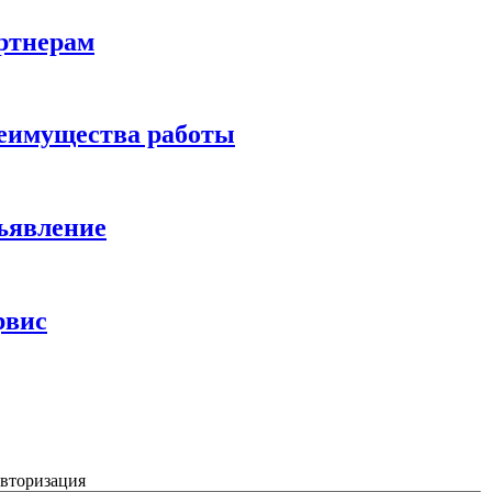
ртнерам
еимущества работы
ъявление
рвис
вторизация