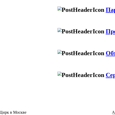
Па
Пр
Об
Се
Цирк в Москве
А