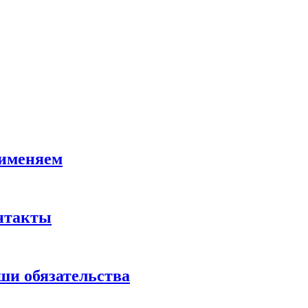
именяем
нтакты
ши обязательства