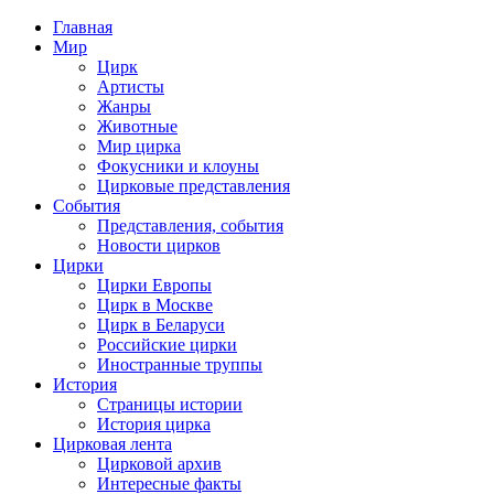
Главная
Мир
Цирк
Артисты
Жанры
Животные
Мир цирка
Фокусники и клоуны
Цирковые представления
События
Представления, события
Новости цирков
Цирки
Цирки Европы
Цирк в Москве
Цирк в Беларуси
Российские цирки
Иностранные труппы
История
Страницы истории
История цирка
Цирковая лента
Цирковой архив
Интересные факты