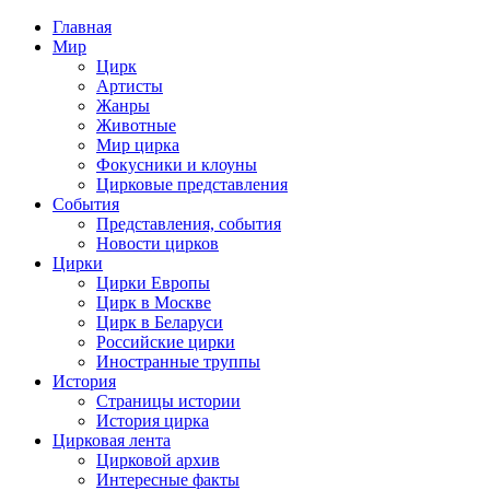
Главная
Мир
Цирк
Артисты
Жанры
Животные
Мир цирка
Фокусники и клоуны
Цирковые представления
События
Представления, события
Новости цирков
Цирки
Цирки Европы
Цирк в Москве
Цирк в Беларуси
Российские цирки
Иностранные труппы
История
Страницы истории
История цирка
Цирковая лента
Цирковой архив
Интересные факты