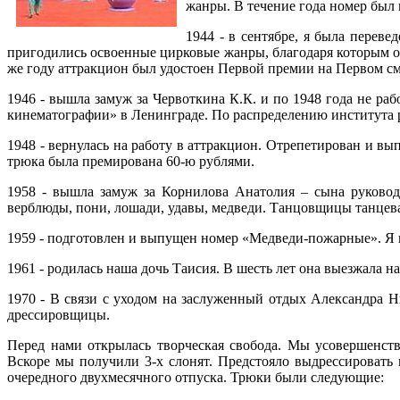
жанры. В течение года номер был 
1944 - в сентябре, я была перев
пригодились освоенные цирковые жанры, благодаря которым оч
же году аттракцион был удостоен Первой премии на Первом с
1946 - вышла замуж за Червоткина К.К. и по 1948 года не ра
кинематографии» в Ленинграде. По распределению института 
1948 - вернулась на работу в аттракцион. Отрепетирован и вы
трюка была премирована 60-ю рублями.
1958 - вышла замуж за Корнилова Анатолия – сына руковод
верблюды, пони, лошади, удавы, медведи. Танцовщицы танцева
1959 - подготовлен и выпущен номер «Медведи-пожарные». Я 
1961 - родилась наша дочь Таисия. В шесть лет она выезжала 
1970 - В связи с уходом на заслуженный отдых Александра 
дрессировщицы.
Перед нами открылась творческая свобода. Мы усовершенст
Вскоре мы получили 3-х слонят. Предстояло выдрессировать 
очередного двухмесячного отпуска. Трюки были следующие: