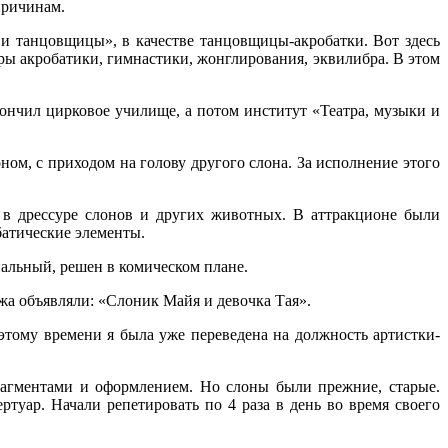
причинам.
 и танцовщицы», в качестве танцовщицы-акробатки. Вот здесь
ры акробатики, гимнастики, жонглирования, эквилибра. В этом
кончил цирковое училище, а потом институт «Театра, музыки и
ном, с приходом на голову другого слона. За исполнение этого
 в дрессуре слонов и других животных. В аттракционе были
батические элементы.
альный, решен в комическом плане.
ежа объявляли: «Слоник Майя и девочка Тая».
тому времени я была уже переведена на должность артистки-
агментами и оформлением. Но слоны были прежние, старые.
туар. Начали репетировать по 4 раза в день во время своего