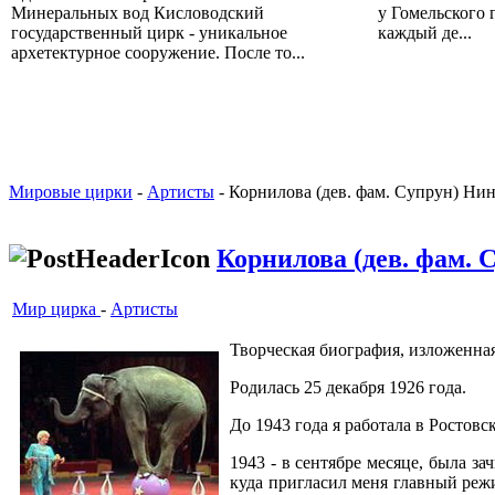
Минеральных вод Кисловодский
у Гомельского 
государственный цирк - уникальное
каждый де...
архетектурное сооружение. После то...
Мировые цирки
-
Артисты
- Корнилова (дев. фам. Супрун) Ни
Корнилова (дев. фам. 
Мир цирка
-
Артисты
Творческая биография, изложенная
Родилась 25 декабря 1926 года.
До 1943 года я работала в Ростовс
1943 - в сентябре месяце, была 
куда пригласил меня главный реж