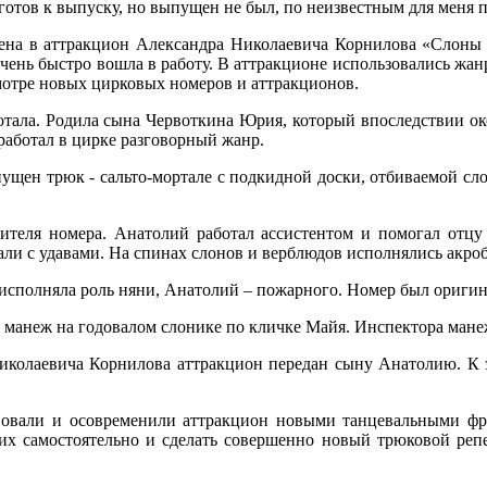
готов к выпуску, но выпущен не был, по неизвестным для меня 
едена в аттракцион Александра Николаевича Корнилова «Слоны
ень быстро вошла в работу. В аттракционе использовались жан
мотре новых цирковых номеров и аттракционов.
ботала. Родила сына Червоткина Юрия, который впоследствии о
работал в цирке разговорный жанр.
пущен трюк - сальто-мортале с подкидной доски, отбиваемой сло
ителя номера. Анатолий работал ассистентом и помогал отцу
ли с удавами. На спинах слонов и верблюдов исполнялись акро
исполняла роль няни, Анатолий – пожарного. Номер был оригин
на манеж на годовалом слонике по кличке Майя. Инспектора ман
Николаевича Корнилова аттракцион передан сыну Анатолию. К э
вовали и осовременили аттракцион новыми танцевальными фр
их самостоятельно и сделать совершенно новый трюковой репер