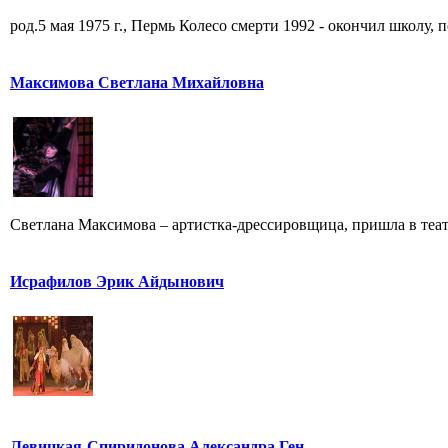
род.5 мая 1975 г., Пермь Колесо смерти 1992 - окончил школу, по
Максимова Светлана Михайловна
Светлана Максимова – артистка-дрессировщица, пришла в театр
Исрафилов Эрик Айдынович
Левицкая-Спиридонова Александра Ген