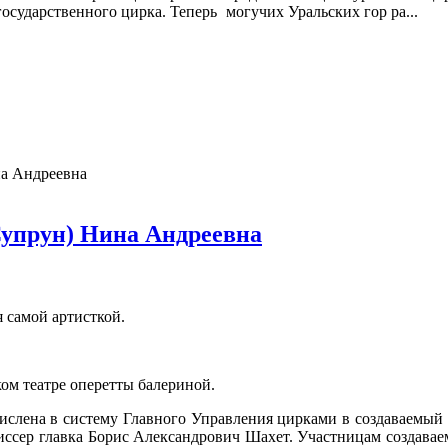
государственного цирка. Теперь
могучих Уральских гор ра...
на Андреевна
Супрун) Нина Андреевна
 самой артисткой.
ком театре оперетты балериной.
зачислена в систему Главного Управления цирками в создаваемы
иссер главка Борис Александрович Шахет. Участницам создавае