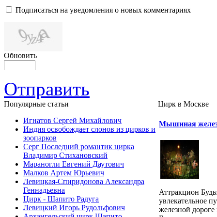
Подписаться на уведомления о новых комментариях
Обновить
Отправить
Популярные cтатьи
Цирк в Москве
Игнатов Сергей Михайлович
Мышиная желез
Индия освобождает слонов из цирков и
зоопарков
Серг Последний романтик цирка
Владимир Стихановский
Мараногли Евгений Даутович
Малков Артем Юрьевич
Левицкая-Спиридонова Александра
Геннадьевна
Аттракцион Будьт
Цирк - Шапито Радуга
увлекательное п
Левицкий Игорь Рудольфович
железной дороге 
Архангельский цирк Шапито