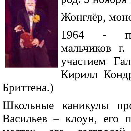
Жонглёр, мон
1964 - пос
мальчиков г.
участием Га
Кирилл Конд
Бриттена.)
Школьные каникулы пр
Васильев – клоун, его