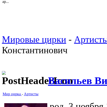
ар...
Мировые цирки
-
Артист
Константинович
Васильев В
Мир цирка
-
Артисты
род. 3 ноября 