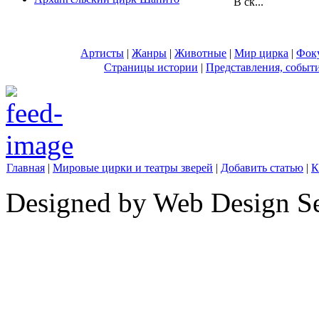
В ск...
Артисты
|
Жанры
|
Животные
|
Мир цирка
|
Фок
Страницы истории
|
Представления, событ
Главная
|
Мировые цирки и театры зверей
|
Добавить статью
|
К
Designed by Web Design Se