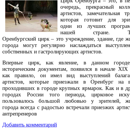
Цирк Оренбурга – это, в п
очередь, прекрасный колл
артистов, замечательная тр
которая готовит для зри
одни из лучших програ
нашей стране. Та
Оренбургский цирк – это учреждение, здание, где ж
города могут регулярно наслаждаться выступле
собственных и гастролирующих артистов.
Впервые цирк, как явление, в данном город
историческим документам, появился в начале XIX 
как правило, он имел вид выступлений балаг
артистов, которые приезжали в Оренбург на 
проходивших в городе крупных ярмарок. Как и в д
городах России того периода, цирковое иску
пользовалось большой любовью у зрителей, ж
города всегда с радостью встречали приезжих артис
антрепренеров
Добавить комментарий