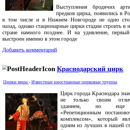
Выступления бродячих арти
предков цирка, появились в Ро
в том числе и в Нижнем Новгороде не одно сто
назад, однако стационарные цирки стадии строить в 
стране намного позднее. И на удивление, первы
выстроен именно в этом городе
Добавить комментарий
Краснодарский цирк
Цирки мира
-
Известные иностранные цирковые труппы
Цирк города Краснодара зна
не только своим отли
зданием, но ещ
«Репетиционным постанов
комплексом», который явл
одним из лучших в нашей ст