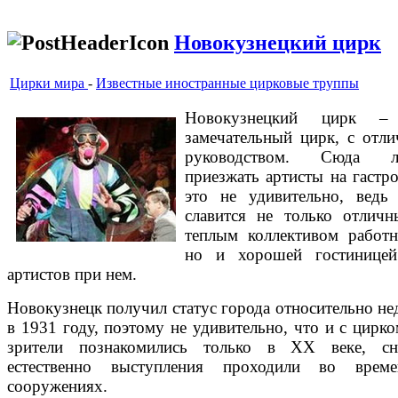
Новокузнецкий цирк
Цирки мира
-
Известные иностранные цирковые труппы
Новокузнецкий цирк –
замечательный цирк, с отл
руководством. Сюда л
приезжать артисты на гастро
это не удивительно, ведь
славится не только отлич
теплым коллективом работн
но и хорошей гостинице
артистов при нем.
Новокузнецк получил статус города относительно не
в 1931 году, поэтому не удивительно, что и с цирко
зрители познакомились только в XX веке, сн
естественно выступления проходили во врем
сооружениях.