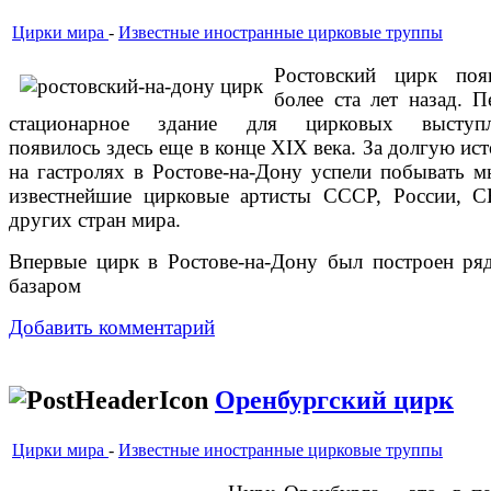
Цирки мира
-
Известные иностранные цирковые труппы
Ростовский цирк поя
более ста лет назад. П
стационарное здание для цирковых выступл
появилось здесь еще в конце XIX века. За долгую ис
на гастролях в Ростове-на-Дону успели побывать м
известнейшие цирковые артисты СССР, России, 
других стран мира.
Впервые цирк в Ростове-на-Дону был построен ря
базаром
Добавить комментарий
Оренбургский цирк
Цирки мира
-
Известные иностранные цирковые труппы