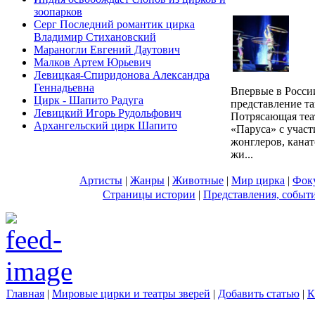
зоопарков
Серг Последний романтик цирка
Владимир Стихановский
Мараногли Евгений Даутович
Малков Артем Юрьевич
Левицкая-Спиридонова Александра
Геннадьевна
Впервые в Росси
Цирк - Шапито Радуга
представление т
Левицкий Игорь Рудольфович
Потрясающая теа
Архангельский цирк Шапито
«Паруса» с участ
жонглеров, кана
жи...
Артисты
|
Жанры
|
Животные
|
Мир цирка
|
Фок
Страницы истории
|
Представления, событ
Главная
|
Мировые цирки и театры зверей
|
Добавить статью
|
К