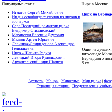
Популярные cтатьи
Цирк в Москве
Игнатов Сергей Михайлович
Цирк на Вернад
Индия освобождает слонов из цирков и
зоопарков
Серг Последний романтик цирка
Владимир Стихановский
Мараногли Евгений Даутович
Малков Артем Юрьевич
Левицкая-Спиридонова Александра
Геннадьевна
Один из лучших 
Цирк - Шапито Радуга
юго-западе Моск
Левицкий Игорь Рудольфович
Вернадского пост
Архангельский цирк Шапито
5 см...
Артисты
|
Жанры
|
Животные
|
Мир цирка
|
Фок
Страницы истории
|
Представления, событ