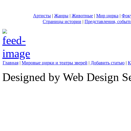
Артисты
|
Жанры
|
Животные
|
Мир цирка
|
Фок
Страницы истории
|
Представления, событ
Главная
|
Мировые цирки и театры зверей
|
Добавить статью
|
К
Designed by Web Design Se