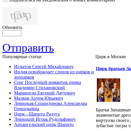
Обновить
Отправить
Популярные cтатьи
Цирк в Москве
Игнатов Сергей Михайлович
Цирк братьев 
Индия освобождает слонов из цирков и
зоопарков
Серг Последний романтик цирка
Владимир Стихановский
Мараногли Евгений Даутович
Малков Артем Юрьевич
Левицкая-Спиридонова Александра
Геннадьевна
Братья Запашные 
Цирк - Шапито Радуга
знаменитые дрес
Левицкий Игорь Рудольфович
виртуозы своего
Архангельский цирк Шапито
зубастые тигры та