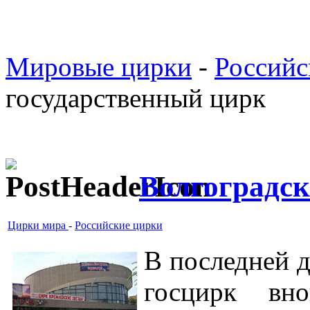
Мировые цирки
-
Российс
государственный цирк
Волгоградск
Цирки мира
-
Российские цирки
В последней д
госцирк вн