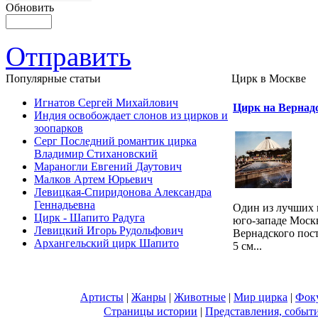
Обновить
Отправить
Популярные cтатьи
Цирк в Москве
Игнатов Сергей Михайлович
Цирк на Вернад
Индия освобождает слонов из цирков и
зоопарков
Серг Последний романтик цирка
Владимир Стихановский
Мараногли Евгений Даутович
Малков Артем Юрьевич
Левицкая-Спиридонова Александра
Геннадьевна
Один из лучших 
Цирк - Шапито Радуга
юго-западе Моск
Левицкий Игорь Рудольфович
Вернадского пост
Архангельский цирк Шапито
5 см...
Артисты
|
Жанры
|
Животные
|
Мир цирка
|
Фок
Страницы истории
|
Представления, событ