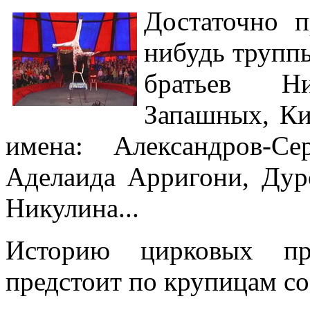
Достаточно п
нибудь труппы
братьев Н
Запашных, Ки
имена: Александров-С
Аделаида Арригони, Дуро
Никулина...
Историю цирковых пр
предстоит по крупицам со