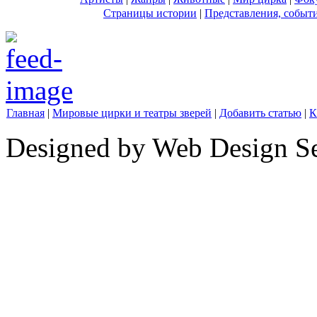
Страницы истории
|
Представления, событ
Главная
|
Мировые цирки и театры зверей
|
Добавить статью
|
К
Designed by Web Design Se