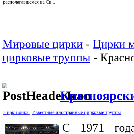
располагавшемся на Св...
Мировые цирки
-
Цирки 
цирковые труппы
- Красн
Красноярск
Цирки мира
-
Известные иностранные цирковые труппы
С 1971 год