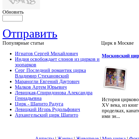
Обновить
Отправить
Популярные cтатьи
Цирк в Москве
Игнатов Сергей Михайлович
Московский цир
Индия освобождает слонов из цирков и
зоопарков
Серг Последний романтик цирка
Владимир Стихановский
Мараногли Евгений Даутович
Малков Артем Юрьевич
Левицкая-Спиридонова Александра
Геннадьевна
История цирковог
Цирк - Шапито Радуга
XV века, из книг
Левицкий Игорь Рудольфович
проделках, канат
Архангельский цирк Шапито
ими зн...
Артисты
|
Жанры
|
Животные
|
Мир цирка
|
Фок