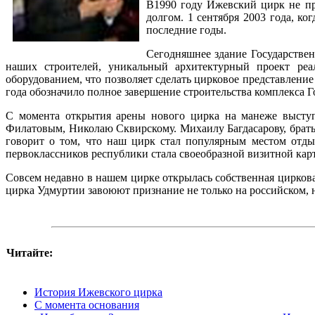
В1990 году Ижевский цирк не пр
долгом. 1 сентября 2003 года, к
последние годы.
Сегодняшнее здание Государствен
наших строителей, уникальный архитектурный проект реа
оборудованием, что позволяет сделать цирковое представлени
года обозначило полное завершение строительства комплекса 
С момента открытия арены нового цирка на манеже выступ
Филатовым, Николаю Сквирскому. Михаилу Багдасарову, брать
говорит о том, что наш цирк стал популярным местом отды
первоклассников республики стала своеобразной визитной кар
Совсем недавно в нашем цирке открылась собственная цирковая
цирка Удмуртии завоюют признание не только на российском, 
Читайте:
История Ижевского цирка
С момента основания