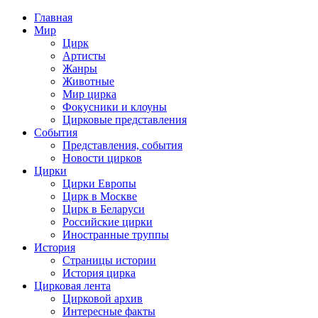
Главная
Мир
Цирк
Артисты
Жанры
Животные
Мир цирка
Фокусники и клоуны
Цирковые представления
События
Представления, события
Новости цирков
Цирки
Цирки Европы
Цирк в Москве
Цирк в Беларуси
Российские цирки
Иностранные труппы
История
Страницы истории
История цирка
Цирковая лента
Цирковой архив
Интересные факты