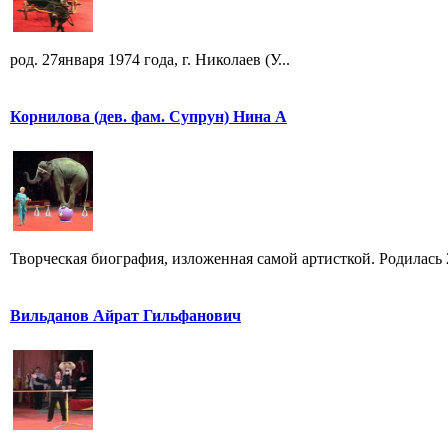
род. 27января 1974 года, г. Николаев (У...
Корнилова (дев. фам. Супрун) Нина А
Творческая биография, изложенная самой артисткой. Родилась 25
Вильданов Айрат Гильфанович