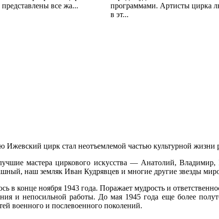
представлены все жа...
программами. Артисты цирка л
в эт...
ию Ижевский цирк стал неотъемлемой частью культурной жизни 
учшие мастера циркового искусства — Анатолий, Владимир, 
шный, наш земляк Иван Кудрявцев и многие другие звезды мир
ь в конце ноября 1943 года. Поражает мудрость и ответственно
ания и непосильной работы. До мая 1945 года еще более полут
тей военного и послевоенного поколений.