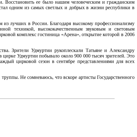
ки. Восстановить ее было нашим человеческим и гражданским
 стал одним из самых светлых и добрых в жизни республики в
м из лучших в России. Благодаря высокому профессионализму
енной техникой, высококачественным звуковым и световым
ирковой комплекс гостиница «Арена», открытие которой в 2006
тва. Зрители Удмуртии рукоплескали Татьяне и Александру
 цирке Удмуртии побывало около 900 000 тысяч зрителей. Это
аждый цирковой сезон в сентябре представлениями для всех
й труппы. Не сомневаюсь, что вскоре артисты Государственного