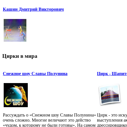
Кашин Дмитрий Викторович
Цирки в мира
Снежное шоу Славы Полунина
Цирк - Шапит
Рассуждать о «Снежном шоу Славы Полунина»
Цирк - это иск
очень сложно. Многие величают это действо
выступления ак
«чудом, к которому не были готовы». На самом
дрессировщиков