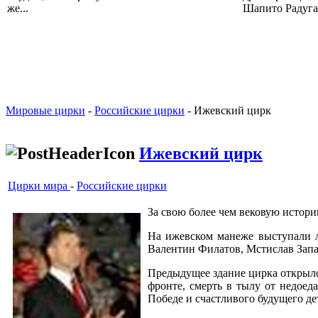
же...
Шапито Радуга 
Мировые цирки
-
Российские цирки
- Ижевский цирк
Ижевский цирк
Цирки мира
-
Российские цирки
За свою более чем вековую истор
На ижевском манеже выступали л
Валентин Филатов, Мстислав Запа
Предыдущее здание цирка открылос
фронте, смерть в тылу от недоед
Победе и счастливого будущего де