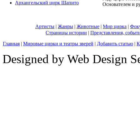
Архангельский цирк Шапито
Основателем и ру
Артисты
|
Жанры
|
Животные
|
Мир цирка
|
Фок
Страницы истории
|
Представления, событ
Главная
|
Мировые цирки и театры зверей
|
Добавить статью
|
К
Designed by Web Design Se