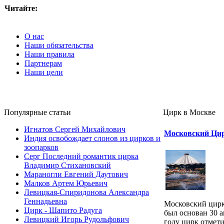
Читайте:
О нас
Наши обязательства
Наши правила
Партнерам
Наши цели
Популярные cтатьи
Цирк в Москве
Игнатов Сергей Михайлович
Московский Цир
Индия освобождает слонов из цирков и
зоопарков
Серг Последний романтик цирка
Владимир Стихановский
Мараногли Евгений Даутович
Малков Артем Юрьевич
Левицкая-Спиридонова Александра
Геннадьевна
Московский цирк
Цирк - Шапито Радуга
был основан 30 а
Левицкий Игорь Рудольфович
году цирк отмети