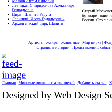
Малков Артем Юрьевич
Левицкая-Спиридонова Александра
Геннадьевна
Cтарый Московс
Цирк - Шапито Радуга
бульваре - один 
Левицкий Игорь Рудольфович
России. Сто с лиш
Архангельский цирк Шапито
Артисты
|
Жанры
|
Животные
|
Мир цирка
|
Фок
Страницы истории
|
Представления, событ
Главная
|
Мировые цирки и театры зверей
|
Добавить статью
|
К
Designed by Web Design Se