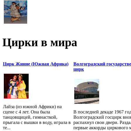
Цирки в мира
Цирк Жинне (Южная Африка)
Волгоградский государств
цирк
Лайза (из южной Африки) на
сцене с 4 лет. Она была
В последней декаде 1967 го
танцовщицей, гимнасткой,
Волгоградский госцирк вно
прыгала с вышки в воду, играла в
распахнул свои двери. Разда
те...
первые аккорды циркового 