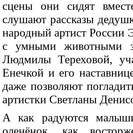
сцены они сидят вмест
слушают рассказы дедушк
народный артист России Э
с умными животными з
Людмилы Тереховой, уча
Енечкой и его наставни
даже позволяют поглади
артистки Светланы Денис
А как радуются малыши
оленёнок, как востор