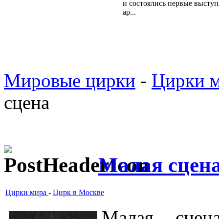
и состоялись первые высту
ар...
Мировые цирки
-
Цирки 
сцена
Малая сцен
Цирки мира
-
Цирк в Москве
Малая сцен