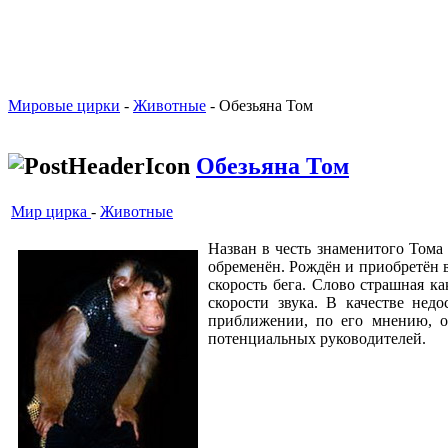
Мировые цирки
-
Животные
- Обезьяна Том
Обезьяна Том
Мир цирка
-
Животные
Назван в честь знаменитого Тома
обременён. Рождён и приобретён в
скорость бега. Слово страшная ка
скорости звука. В качестве нед
приближении, по его мнению, оп
потенциальных руководителей.