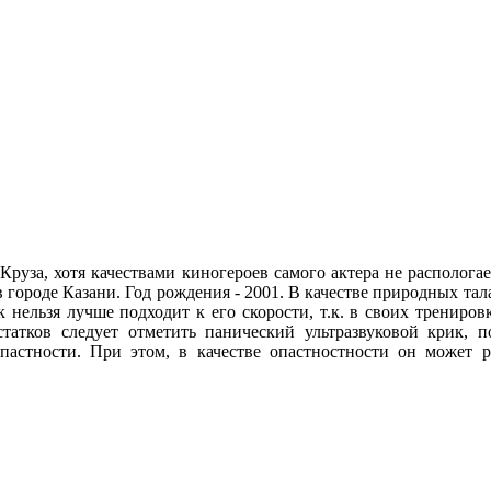
 Круза, хотя качествами киногероев самого актера не располог
 городе Казани. Год рождения - 2001. В качестве природных та
к нельзя лучше подходит к его скорости, т.к. в своих трениро
остатков следует отметить панический ультразвуковой крик,
астности. При этом, в качестве опастностности он может р