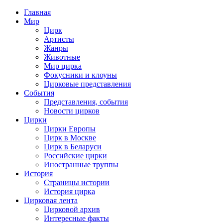
Главная
Мир
Цирк
Артисты
Жанры
Животные
Мир цирка
Фокусники и клоуны
Цирковые представления
События
Представления, события
Новости цирков
Цирки
Цирки Европы
Цирк в Москве
Цирк в Беларуси
Российские цирки
Иностранные труппы
История
Страницы истории
История цирка
Цирковая лента
Цирковой архив
Интересные факты