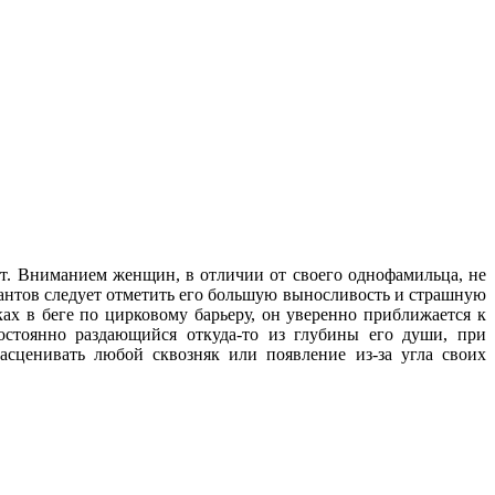
ает. Вниманием женщин, в отличии от своего однофамильца, не
лантов следует отметить его большую выносливость и страшную
вках в беге по цирковому барьеру, он уверенно приближается к
 постоянно раздающийся откуда-то из глубины его души, при
асценивать любой сквозняк или появление из-за угла своих