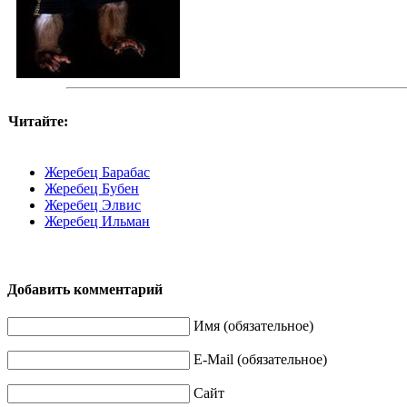
Читайте:
Жеребец Барабас
Жеребец Бубен
Жеребец Элвис
Жеребец Ильман
Добавить комментарий
Имя (обязательное)
E-Mail (обязательное)
Сайт