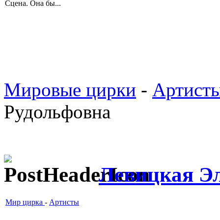
Сцена. Она бы...
Мировые цирки
-
Артист
Рудольфовна
Левицкая Э
Мир цирка
-
Артисты