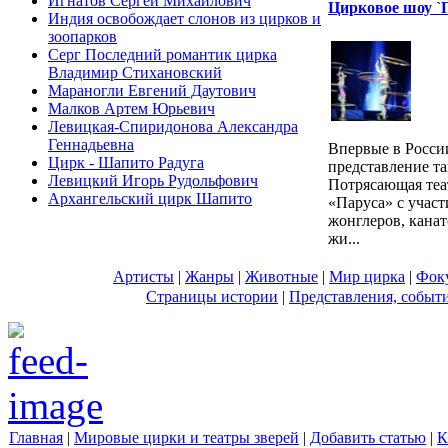
Игнатов Сергей Михайлович
Цирковое шоу `
Индия освобождает слонов из цирков и
зоопарков
Серг Последний романтик цирка
Владимир Стихановский
Мараногли Евгений Даутович
Малков Артем Юрьевич
Левицкая-Спиридонова Александра
Геннадьевна
Впервые в Росси
Цирк - Шапито Радуга
представление т
Левицкий Игорь Рудольфович
Потрясающая теа
Архангельский цирк Шапито
«Паруса» с участ
жонглеров, кана
жи...
Артисты
|
Жанры
|
Животные
|
Мир цирка
|
Фок
Страницы истории
|
Представления, событ
Главная
|
Мировые цирки и театры зверей
|
Добавить статью
|
К