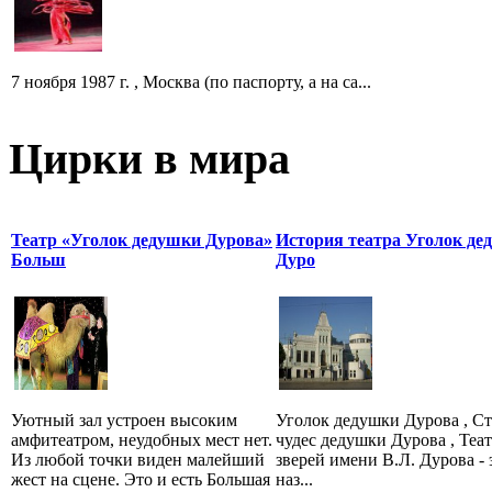
7 ноября 1987 г. , Москва (по паспорту, а на са...
Цирки в мира
Театр «Уголок дедушки Дурова»
История театра Уголок де
Больш
Дуро
Уютный зал устроен высоким
Уголок дедушки Дурова , С
амфитеатром, неудобных мест нет.
чудес дедушки Дурова , Теа
Из любой точки виден малейший
зверей имени В.Л. Дурова - 
жест на сцене. Это и есть Большая
наз...