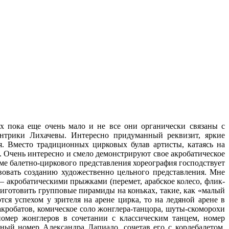
х пока еще очень мало и не все они органически связаны с
ентрики Лихачевы. Интересно придуманный рекви­зит, яркие
. Вместо традиционных цирковых бу­лав артисты, катаясь на
. Очень интересно и смело демонстриру­ют свое акробатическое
ме балетно-циркового представления хореография господствует
вовать созданию художественно цельно­го представления. Мне
— акробатическими прыжками (перемет, арабское колесо, флик-
риготовить групповые пирамиды на коньках, такие, как «малый
ся успехом у зрителя на арене цирка, то на ледяной аре­не в
акробатов, комическое соло жонглера-танцора, шуты-скоморохи
омер жонглеров в сочетании с классическим танцем, номер
ый но­мер Александра Лапиадо, сочетав его с кордебалетом.