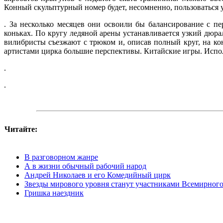
Конный скульптурный но­мер будет, несомненно, пользоваться 
. За несколько месяцев они освоили бы балансирование с п
коньках. По кругу ледяной арены устанавливается узкий дюр­
вилибристы съезжают с трюком и, описав полный круг, на ко
арти­стами цирка большие перспективы. Китайские игры. Испол
.
.
Читайте:
В разговорном жанре
А в жизни обычный рабочий народ
Андрей Николаев и его Комедийный цирк
Звезды мирового уровня станут участниками Всемирного
Гришка наездник