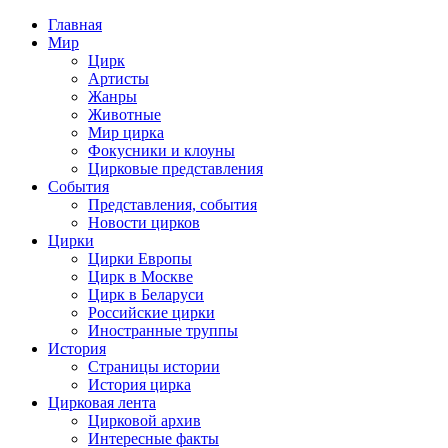
Главная
Мир
Цирк
Артисты
Жанры
Животные
Мир цирка
Фокусники и клоуны
Цирковые представления
События
Представления, события
Новости цирков
Цирки
Цирки Европы
Цирк в Москве
Цирк в Беларуси
Российские цирки
Иностранные труппы
История
Страницы истории
История цирка
Цирковая лента
Цирковой архив
Интересные факты