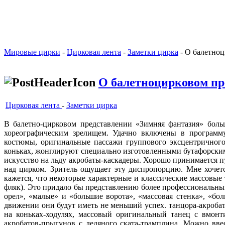
Мировые цирки
-
Цирковая лента
-
Заметки цирка
- О балетноц
О балетноцирковом пр
Цирковая лента
-
Заметки цирка
В балетно-цирковом представлении «Зимняя фантазия» боль
хореографическим зрелищем. Удачно вклю­чены в программу
костюмы, оригинальные пассажи группового эксцентричного 
коньках, жонглиру­ют специально изготовленными бутафор­ским
искусство на льду акробаты-каскадеры. Хорошо принимается п
над цирком. Зритель ощущает эту диспро­порцию. Мне хочетс
кажется, что некото­рые характерные и классические массовы
фляк). Это придало бы представлению бо­лее профессиональны
орел», «малые» и «большие ворота», «массовая стенка», «бол
движении они будут иметь не мень­ший успех. танцора-акроба
на коньках-ходулях, массовый оригинальный танец с вмон
акробатов-прыгунов с ледяного ската-трамплина. Можно вве