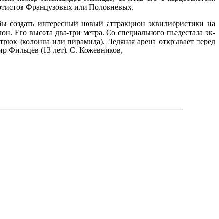
 артистов Французовых или Половневых.
бы создать интересный новый аттрак­цион эквилибристики на
н. Его высота два-три метра. Со специального пьедестала эк­
трюк (колонна или пирамида). Ледяная арена открывает перед
 Филь­цев (13 лет). С. Кожевников,