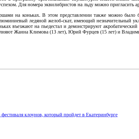
успе­хом. Для номера эквилибристов на льду мож­но пригласить
ершами на коньках. В этом представлении также можно было 
алюминиевый ледяной желоб-скат, имею­щий незначительный укло
ньках въезжают на пье­дестал и демонстрируют акробатический 
няют Жанна Климова (13 лет), Юрий Фурцев (15 лет) и Владимир
 фестиваля клоунов, который пройдет в Екатеринбурге