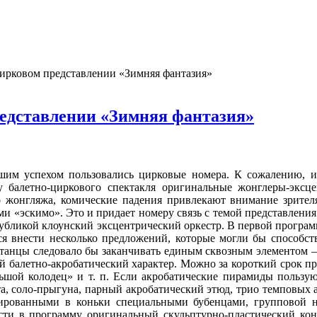
ирковом представлении «Зимняя фантазия»
едставлении «Зимняя фантазия»
шим успе­хом пользовались цирковые номера. К сожалению, и
 балетно-циркового спек­такля оригинальные жонглеры-эксц
жонгляжа, ко­мические падения привлекают внимание зрителя
и «эскимо». Это и придает номеру связь с темой представления
убликой клоунский эксцентрический ор­кестр. В первой програм
я внести несколько предложений, которые могли бы способ­ст
е танцы следовало бы заканчивать единым сквозным элементом 
й балетно-акробатический характер. Можно за короткий срок п
ьшой колодец» и т. п. Если акробати­ческие пирамиды пользуют
та, соло-прыгуна, парный акробатический этюд, трио темповых 
тированными в коньки специальными бубенцами, групповой н
сти в программу оригиналь­ный скульптурно-пластический конн