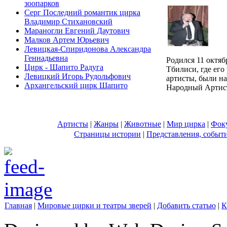
зоопарков
Серг Последний романтик цирка
Владимир Стихановский
Мараногли Евгений Даутович
Малков Артем Юрьевич
Левицкая-Спиридонова Александра
Геннадьевна
Родился 11 октяб
Цирк - Шапито Радуга
Тбилиси, где его
Левицкий Игорь Рудольфович
артисты, были на
Архангельский цирк Шапито
Народный Артис
Артисты
|
Жанры
|
Животные
|
Мир цирка
|
Фок
Страницы истории
|
Представления, событ
Главная
|
Мировые цирки и театры зверей
|
Добавить статью
|
К