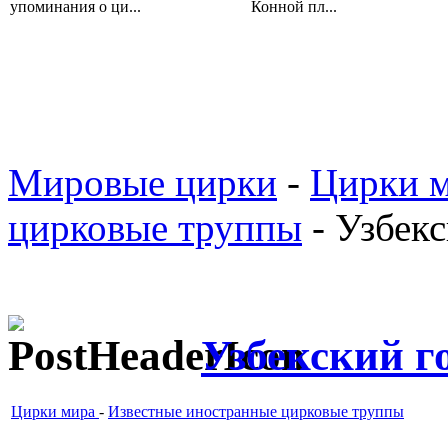
упоминания о ци...
Конной пл...
Мировые цирки
-
Цирки 
цирковые труппы
- Узбек
Узбекский г
Цирки мира
-
Известные иностранные цирковые труппы