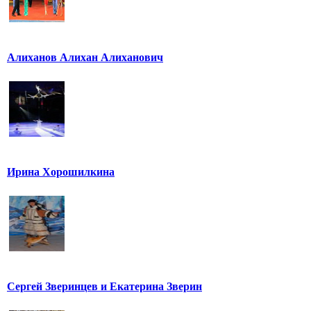
Алиханов Алихан Алиханович
Ирина Хорошилкина
Сергей Зверинцев и Екатерина Зверин