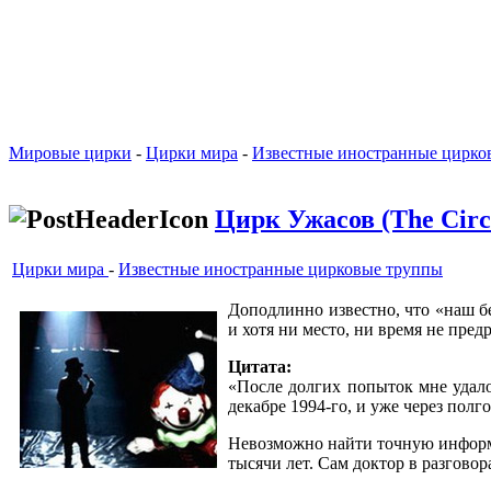
Мировые цирки
-
Цирки мира
-
Известные иностранные цирко
Цирк Ужасов (The Circu
Цирки мира
-
Известные иностранные цирковые труппы
Доподлинно известно, что «наш б
и хотя ни место, ни время не пре
Цитата:
«После долгих попыток мне удал
декабре 1994-го, и уже через пол
Невозможно найти точную информа
тысячи лет. Сам доктор в разговор