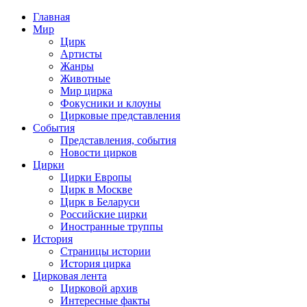
Главная
Мир
Цирк
Артисты
Жанры
Животные
Мир цирка
Фокусники и клоуны
Цирковые представления
События
Представления, события
Новости цирков
Цирки
Цирки Европы
Цирк в Москве
Цирк в Беларуси
Российские цирки
Иностранные труппы
История
Страницы истории
История цирка
Цирковая лента
Цирковой архив
Интересные факты