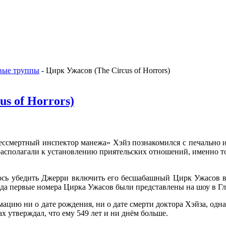
вые труппы
- Цирк Ужасов (The Circus of Horrors)
s of Horrors)
ессмертный инспектор манежа» Хэйз познакомился с печально 
драсполагали к установлению приятельских отношений, именно т
ось убедить Джерри включить его бесшабашный Цирк Ужасов 
года первые номера Цирка Ужасов были представлены на шоу в Г
цию ни о дате рождения, ни о дате смерти доктора Хэйза, одна
ах утверждал, что ему 549 лет и ни днём больше.