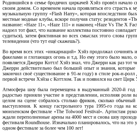
Родившийся в семье бродячих циркачей Хэйз провёл начало с
своим домом. Со временем начала проявляться его страсть к 
музыкальную группу «Flash Harry», которая впоследствии был
местные модные клубы, вскоре получив статус резидентов «The
название: «Haze 11», «Haze 111» и наконец «Haze Vs The X Fact
надоел тот факт, что название коллектива постоянно совпадае
судиться), затем фиктивная во всех смыслах этого слова гру
телевидении (что тут ещё скажешь?).
Во время всех этих «инкарнаций» Хэйз продолжал сочинять и
факелами и глотающих огонь и т.д. Но ему этого было мало, о
появляется Джерри Коттл! Хэйз знал, что Джерри как раз тот ч
Джерри действительно был большой опыт и знания, которые 
закончил своё существование в 91-м году) в стиле рок-н-ролл
первой встречи Хэйза с Коттлом. Так и появился на свет Цирк
Атмосфера шоу была перемещена в выдуманный 2020-й год п
радостью приняли участие в представлении, исполняя роли в
целом на сцене собралось столько фриков, сколько обычны
выступления. К концу гастрольного тура 1995-го года на 
мюнхенском фестивале «The Tolwood Festival». Артистам руко
ждали переполненные арены на 4000 мест и снова шоу проход
фестиваля Roundhouse. Изначально планировалось, что на это 
одном фестивале за более чем 100 лет!