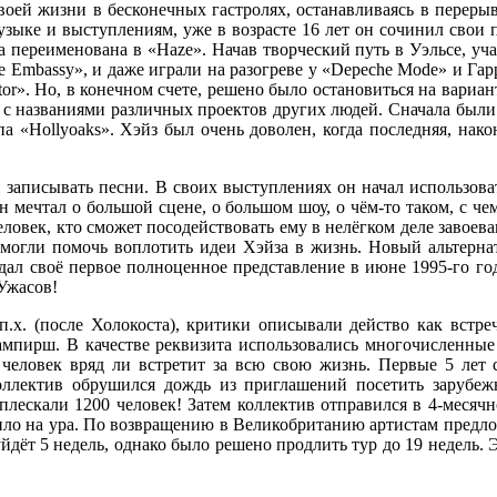
воей жизни в бесконечных гастролях, останавливаясь в перерыв
музыке и выступлениям, уже в возрасте 16 лет он сочинил свои 
а переименована в «Haze». Начав творческий путь в Уэльсе, уча
 Embassy», и даже играли на разогреве у «Depeche Mode» и Гарр
or». Но, в конечном счете, решено было остановиться на вариант
т с названиями различных проектов других людей. Сначала были 
ппа «Hollyoaks». Хэйз был очень доволен, когда последняя, нак
 записывать песни. В своих выступлениях он начал использов
н мечтал о большой сцене, о большом шоу, о чём-то таком, с че
еловек, кто сможет посодействовать ему в нелёгком деле завоев
могли помочь воплотить идеи Хэйза в жизнь. Новый альтерна
 дал своё первое полноценное представление в июне 1995-го год
 Ужасов!
.х. (после Холокоста), критики описывали действо как встр
ампирш. В качестве реквизита использовались многочисленные
й человек вряд ли встретит за всю свою жизнь. Первые 5 лет
коллектив обрушился дождь из приглашений посетить зарубеж
плескали 1200 человек! Затем коллектив отправился в 4-месяч
ило на ура. По возвращению в Великобританию артистам предлож
уйдёт 5 недель, однако было решено продлить тур до 19 недель.