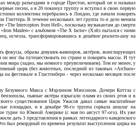
ах между разъездами в городе Престон, который он и называл
первые песни, а в 20 покинул труппу и вступил в свою первую
стники коллектива перебрались в Лондон, где начали покорять
и Глиттера. В течение нескольких лет группа то и дело меняла
е «The Interceptors from Hell», поскольку музыкантам до смерти
«Iron Maiden» с альбомом «The X factor» (Хэйз пытался с ними
онец, исчезла, трансформировавшись в дешёвое реалити-шоу на
ать фокусы, образы девушек-вампиров, актёров, жонглирующих
м он мог бы путешествовать по стране и покорять массы. И тут
ания мира (ладно, мы немного преувеличиваем). Тем не менее, у
тивный цирк (без животных, последний из таковых «Archaos»
а на фестивале в Гластонбери - через несколько месяцев после
ечу Безумного Макса с Мэрлином Мэнсоном. Дочери Коттла с
 бензопилы, пьяные актёры изрыгали пламя из своих ртов и в
 своего существования Цирк Ужасов давал самые масштабные
ные площадки, и в декабре 96-го труппа сорвала аншлаг на
ное турне по Южной Америке (с мая по август 97-ого). Их уже
или дать 3 представления в рамках легендарного камденского
 Это был рекордный по времени результат выступления цирка на