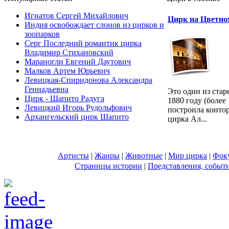
Игнатов Сергей Михайлович
Цирк на Цветно
Индия освобождает слонов из цирков и
зоопарков
Серг Последний романтик цирка
Владимир Стихановский
Мараногли Евгений Даутович
Малков Артем Юрьевич
Левицкая-Спиридонова Александра
Геннадьевна
Это один из ста
Цирк - Шапито Радуга
1880 году (более 
Левицкий Игорь Рудольфович
построила конто
Архангельский цирк Шапито
цирка Ал...
Артисты
|
Жанры
|
Животные
|
Мир цирка
|
Фок
Страницы истории
|
Представления, событ