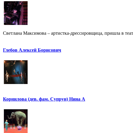
Светлана Максимова – артистка-дрессировщица, пришла в театр
Глебов Алексей Борисович
Корнилова (дев. фам. Супрун) Нина А