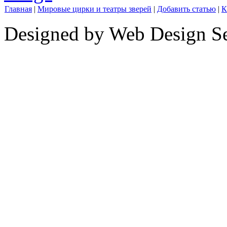
Главная
|
Мировые цирки и театры зверей
|
Добавить статью
|
К
Designed by Web Design Se