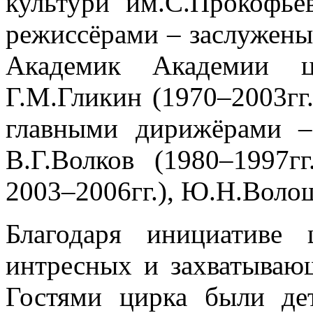
культури им.С.Прокофье
режиссёрами – заслужены
Академик Академии ци
Г.М.Гликин (1970–2003гг.
главными дирижёрами – 
В.Г.Волков (1980–1997гг
2003–2006гг.), Ю.Н.Волоши
Благодаря инициативе 
интресных и захватываю
Гостями цирка были дет