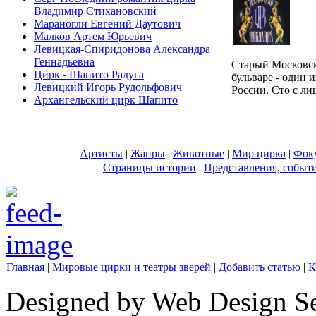
Владимир Стихановский
Мараногли Евгений Даутович
Малков Артем Юрьевич
Левицкая-Спиридонова Александра
Геннадьевна
Старый Московс
Цирк - Шапито Радуга
бульваре - один 
Левицкий Игорь Рудольфович
России. Сто с лиш
Архангельский цирк Шапито
Артисты
|
Жанры
|
Животные
|
Мир цирка
|
Фок
Страницы истории
|
Представления, событ
Главная
|
Мировые цирки и театры зверей
|
Добавить статью
|
К
Designed by Web Design Se