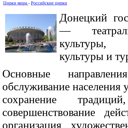
Цирки мира
-
Российские цирки
Донецкий го
— театраль
культуры, 
культуры и ту
Основные направлен
обслуживание населения у
сохранение традиц
совершенствование дей
организация художестве