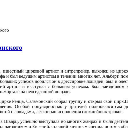
кого
онского
, известный цирковой артист и антрепренер, выходец из цирк
а и был ведущим артистом в течении многих лет. Альберт, помо
больших успехов добился он в дрессировке лошадей, был и блес
ущий артист и выступал с большим успехом. Был наездником
то-мортале на неоседланной лощади.
 цирке Ренца, Саламонский собрал труппу и открыл свой цирк.
ления. Особой популярностью у зрителей пользовался сам д
ботой с лошадьми, легкостью исполнения сложнейших трюков.
а Шварц, успешно выступала во многих жанрах и была деятель
ыл наездником,и Евгений, ставший крупным специалистом в об