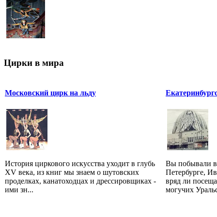
Цирки в мира
Московский цирк на льду
Екатеринбург
История циркового искусства уходит в глубь
Вы побывали в
XV века, из книг мы знаем о шутовских
Петербурге, И
проделках, канатоходцах и дрессировщиках -
вряд ли посеща
ими зн...
могучих Уральс