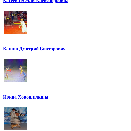
Касеева Нелли Александровна
Кашин Дмитрий Викторович
Ирина Хорошилкина