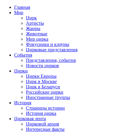
Главная
Мир
Цирк
Артисты
Жанры
Животные
Мир цирка
Фокусники и клоуны
Цирковые представления
События
Представления, события
Новости цирков
Цирки
Цирки Европы
Цирк в Москве
Цирк в Беларуси
Российские цирки
Иностранные труппы
История
Страницы истории
История цирка
Цирковая лента
Цирковой архив
Интересные факты