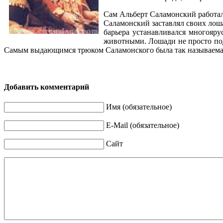
Сам Альберт Саламонский работал
Саламонский заставлял своих лоша
барьера устанавливался многояру
животными. Лошади не просто под
Самым выдающимся трюком Саламонского была так называемая 
Добавить комментарий
Имя (обязательное)
E-Mail (обязательное)
Сайт