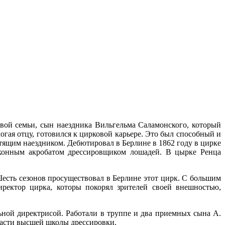
овой семьи, сын наездника Вильгельма Саламонского, который
гая отцу, готовился к цирковой карьере. Это был способный и
тящим наездником. Дебютировал в Берлине в 1862 году в цирке
 конным акробатом дрессировщиком лошадей. В цырке Ренца
Шесть сезонов просуществовал в Берлине этот цирк. С большим
иректор цирка, которы покорял зрителей своей внешностью,
ной директрисой. Работали в труппе и два приемных сына А.
ласти высшей школы дрессировки.