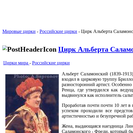
Мировые цирки
-
Российские цирки
- Цирк Альберта Саламонс
Цирк Альберта Салам
Цирки мира
-
Российские цирки
Альберт Саламонский (1839-1913)
входил в цирковую труппу Бриллоф
разносторонний артист. Особенно 
Ренца, где утвердился как вед
выдвинулся как исполнитель саль
Проработав почти почти 10 лет в
успехом проходили все предстов
артистичностью и безупречной ра
Жена, выдающаяся наездница Лин
Саламонского - Фреди, который б