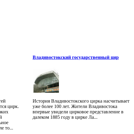
Владивостокский государственный цир
тей
История Владивостокского цирка насчитывает
тся цирк.
уже более 100 лет. Жители Владивостока
зких
впервые увидели цирковое представление в
й
далеком 1885 году в цирке Ла...
ьное
е то...