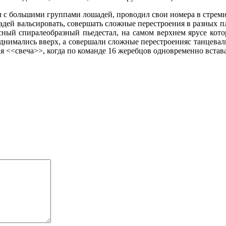
 с большими группами лошадей, проводил свои номера в стреми
дей вальсировать, совершать сложные перестроения в разных пл
сный спиралеобразный пьедестал, на самом верхнем ярусе кот
нимались вверх, а совершали сложные перестроенияс танцевал
<<свеча>>, когда по команде 16 жеребцов одновременно встав