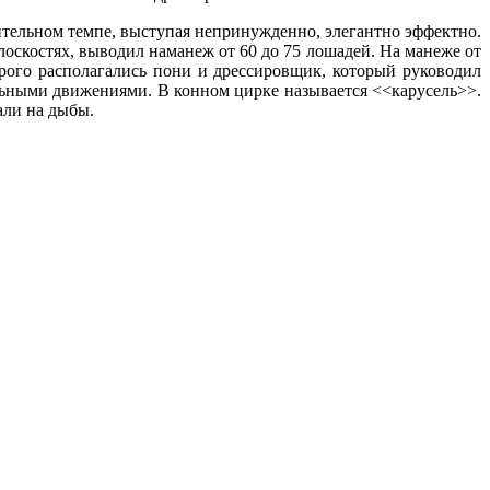
тельном темпе, выступая непринужденно, элегантно эффектно.
оскостях, выводил наманеж от 60 до 75 лошадей. На манеже от
орого располагались пони и дрессировщик, который руководил
ьными движениями. В конном цирке называется <<карусель>>.
али на дыбы.