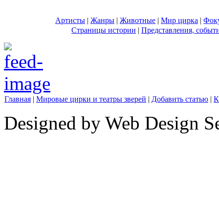
Артисты
|
Жанры
|
Животные
|
Мир цирка
|
Фок
Страницы истории
|
Представления, событ
Главная
|
Мировые цирки и театры зверей
|
Добавить статью
|
К
Designed by Web Design Se