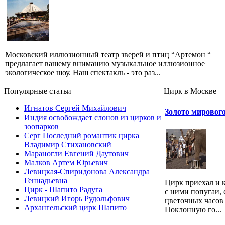
Московский иллюзионный театр зверей и птиц “Артемон “
предлагает вашему вниманию музыкальное иллюзионное
экологическое шоу. Наш спектакль - это раз...
Популярные cтатьи
Цирк в Москве
Игнатов Сергей Михайлович
Золото мировог
Индия освобождает слонов из цирков и
зоопарков
Серг Последний романтик цирка
Владимир Стихановский
Мараногли Евгений Даутович
Малков Артем Юрьевич
Левицкая-Спиридонова Александра
Геннадьевна
Цирк приехал и 
Цирк - Шапито Радуга
с ними попугаи,
Левицкий Игорь Рудольфович
цветочных часов
Архангельский цирк Шапито
Поклонную го...