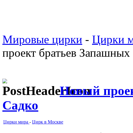
Мировые цирки
-
Цирки 
проект братьев Запашных
Новый прое
Садко
Цирки мира
-
Цирк в Москве