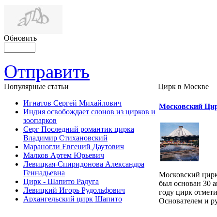
Обновить
Отправить
Популярные cтатьи
Цирк в Москве
Игнатов Сергей Михайлович
Московский Цир
Индия освобождает слонов из цирков и
зоопарков
Серг Последний романтик цирка
Владимир Стихановский
Мараногли Евгений Даутович
Малков Артем Юрьевич
Левицкая-Спиридонова Александра
Геннадьевна
Московский цирк
Цирк - Шапито Радуга
был основан 30 а
Левицкий Игорь Рудольфович
году цирк отмети
Архангельский цирк Шапито
Основателем и ру