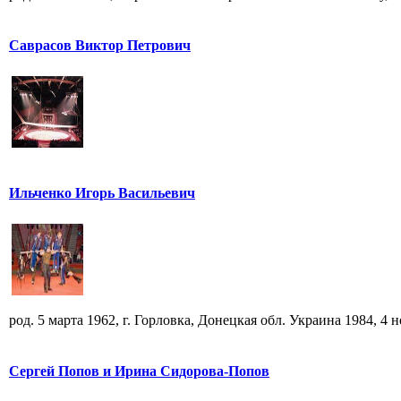
Саврасов Виктор Петрович
Ильченко Игорь Васильевич
род. 5 марта 1962, г. Горловка, Донецкая обл. Украина 1984, 4 но
Сергей Попов и Ирина Сидорова-Попов