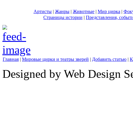
Артисты
|
Жанры
|
Животные
|
Мир цирка
|
Фок
Страницы истории
|
Представления, событ
Главная
|
Мировые цирки и театры зверей
|
Добавить статью
|
К
Designed by Web Design Se