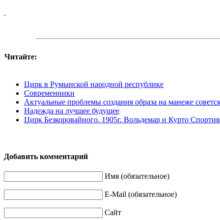
.
Читайте:
Цирк в Румынской народной республике
Современники
Актуальные проблемы создания образа на манеже советс
Надежда на лучшее будущее
Цирк Безкоровайного. 1905г. Вольдемар и Курто Спортив
Добавить комментарий
Имя (обязательное)
E-Mail (обязательное)
Сайт