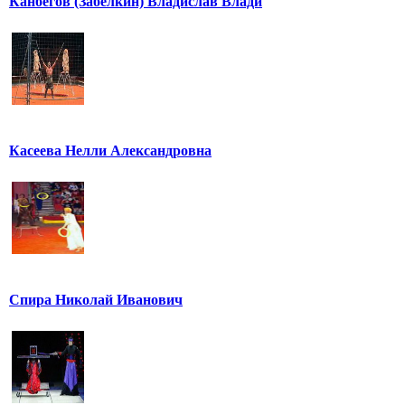
Канбегов (Забелкин) Владислав Влади
Касеева Нелли Александровна
Спира Николай Иванович