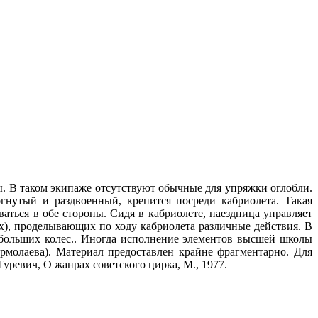
. В таком экипаже отсутствуют обычные для упряжки оглобли.
огнутый и раздвоенный, крепится посреди кабриолета. Такая
аться в обе стороны. Сидя в кабриолете, наездница управляет
), проделывающих по ходу кабриолета различные действия. В
больших колес.. Иногда исполнение элементов высшей школы
рмолаева). Материал предоставлен крайне фрагментарно. Для
Гуревич, О жанрах советского цирка, М., 1977.