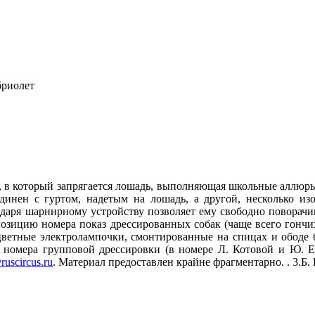
бриолет
у, в который запрягается лошадь, выполняющая школьные аллюры
динен с гуртом, надетым на лошадь, а другой, несколько из
даря шарнирному устройству позволяет ему свободно поворачив
озицию номера показ дрессированных собак (чаще всего гончих
цветные электролампочки, смонтированные на спицах и ободе 
ю номера групповой дрессировки (в номере Л. Котовой и Ю. Е
ruscircus.ru
. Материал предоставлен крайне фрагментарно. . 3.Б. 