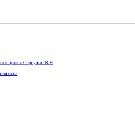
кого цирка. Сергунин В.Н
ная игра