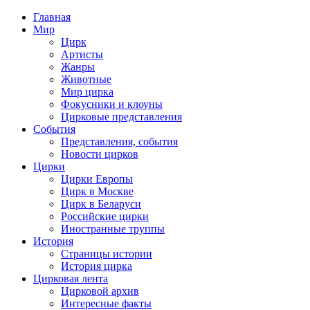
Главная
Мир
Цирк
Артисты
Жанры
Животные
Мир цирка
Фокусники и клоуны
Цирковые представления
События
Представления, события
Новости цирков
Цирки
Цирки Европы
Цирк в Москве
Цирк в Беларуси
Российские цирки
Иностранные труппы
История
Страницы истории
История цирка
Цирковая лента
Цирковой архив
Интересные факты