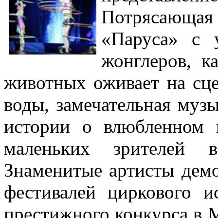
Потрясающа
«Паруса» с у
жонглеров, к
животных оживает на сце
воды, замечательная муз
истории о влюбленном 
маленьких зрителей
Знаменитые артисты дем
фестивалей циркового и
престижного конкурса в 