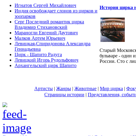
Игнатов Сергей Михайлович
История цирка 
Индия освобождает слонов из цирков и
зоопарков
Серг Последний романтик цирка
Владимир Стихановский
Мараногли Евгений Даутович
Малков Артем Юрьевич
Левицкая-Спиридонова Александра
Геннадьевна
Cтарый Московс
Цирк - Шапито Радуга
бульваре - один 
Левицкий Игорь Рудольфович
России. Сто с лиш
Архангельский цирк Шапито
Артисты
|
Жанры
|
Животные
|
Мир цирка
|
Фок
Страницы истории
|
Представления, событ