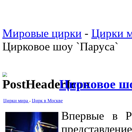
Мировые цирки
-
Цирки 
Цирковое шоу `Паруса`
Цирковое шо
Цирки мира
-
Цирк в Москве
Впервые в Р
представле