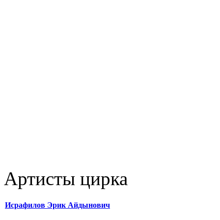
Артисты цирка
Исрафилов Эрик Айдынович