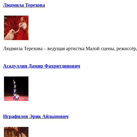
Людмила Терехова
Людмила Терехова – ведущая артистка Малой сцены, режиссёр, 
Асадуллин Дамир Фахритдинович
Исрафилов Эрик Айдынович