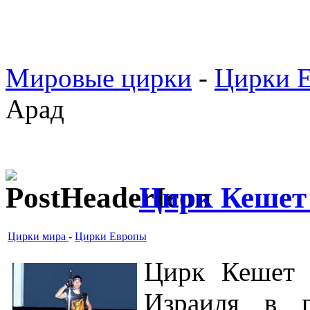
Мировые цирки
-
Цирки 
Арад
Цирк Кешет
Цирки мира
-
Цирки Европы
Цирк Кешет 
Израиля в г