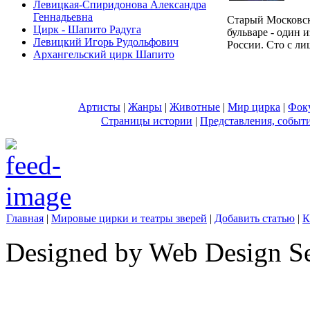
Левицкая-Спиридонова Александра
Геннадьевна
Старый Московс
Цирк - Шапито Радуга
бульваре - один 
Левицкий Игорь Рудольфович
России. Сто с лиш
Архангельский цирк Шапито
Артисты
|
Жанры
|
Животные
|
Мир цирка
|
Фок
Страницы истории
|
Представления, событ
Главная
|
Мировые цирки и театры зверей
|
Добавить статью
|
К
Designed by Web Design Se