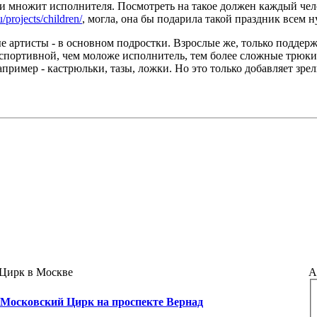
и множит исполнителя. Посмотреть на такое должен каждый чело
u/projects/children/
, могла, она бы подарила такой праздник всем
е артисты - в основном подростки. Взрослые же, только поддержи
 спортивной, чем моложе исполнитель, тем более сложные трюки
пример - кастрюльки, тазы, ложки. Но это только добавляет зре
Цирк в Москве
А
Московский Цирк на проспекте Вернад