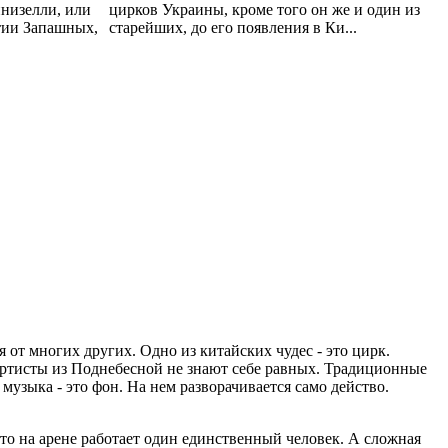
инизелли, или
цирков Украины, кроме того он же и один из
тии Запашных,
старейших, до его появления в Ки...
я от многих других. Одно из китайских чудес - это цирк.
артисты из Поднебесной не знают себе равных. Традиционные
узыка - это фон. На нем разворачивается само действо.
то на арене работает один единственный человек. А сложная