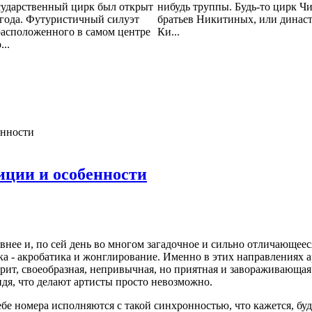
сударственный цирк был открыт
нибудь труппы. Будь-то цирк Ч
 года. Футуристичный силуэт
братьев Никитиных, или динас
расположенного в самом центре
Ки...
...
енности
иции и особенности
евнее и, по сей день во многом загадочное и сильно отличающеес
ка - акробатика и жонглирование. Именно в этих направлениях 
ит, своеобразная, непривычная, но приятная и завораживающая м
дя, что делают артисты просто невозможно.
е номера исполняются с такой синхронностью, что кажется, буд