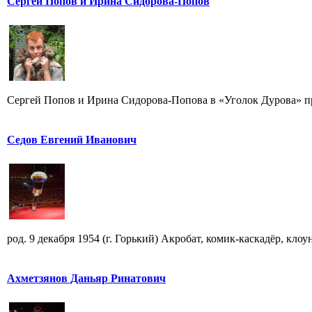
Сергей Попов и Ирина Сидорова-Попов
Сергей Попов и Ирина Сидорова-Попова в «Уголок Дурова» пр
Седов Евгений Иванович
род. 9 декабря 1954 (г. Горький) Акробат, комик-каскадёр, кло
Ахметзянов Даньяр Ринатович