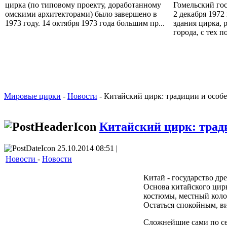
цирка (по типовому проекту, доработанному
Гомельский го
омскими архитекторами) было завершено в
2 декабря 1972
1973 году. 14 октября 1973 года большим пр...
здания цирка, 
города, с тех по
Мировые цирки
-
Новости
- Китайский цирк: традиции и особ
Китайский цирк: трад
25.10.2014 08:51 |
Новости
-
Новости
Китай - государство др
Основа китайского цир
костюмы, местный колор
Остаться спокойным, ви
Сложнейшие сами по себ