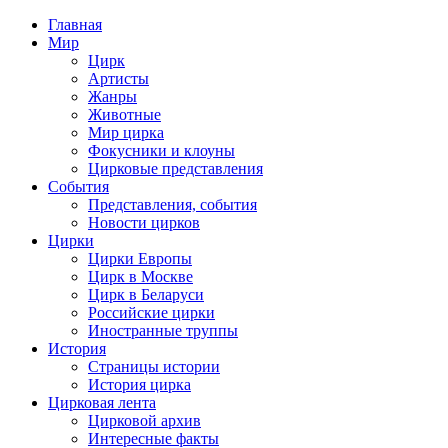
Главная
Мир
Цирк
Артисты
Жанры
Животные
Мир цирка
Фокусники и клоуны
Цирковые представления
События
Представления, события
Новости цирков
Цирки
Цирки Европы
Цирк в Москве
Цирк в Беларуси
Российские цирки
Иностранные труппы
История
Страницы истории
История цирка
Цирковая лента
Цирковой архив
Интересные факты