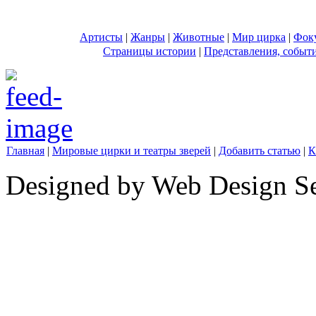
Артисты
|
Жанры
|
Животные
|
Мир цирка
|
Фок
Страницы истории
|
Представления, событ
Главная
|
Мировые цирки и театры зверей
|
Добавить статью
|
К
Designed by Web Design Se