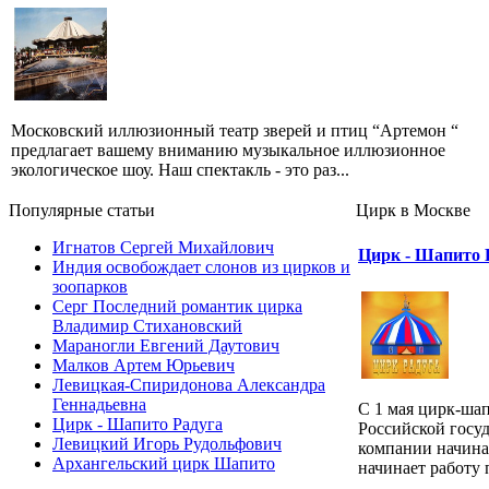
Московский иллюзионный театр зверей и птиц “Артемон “
предлагает вашему вниманию музыкальное иллюзионное
экологическое шоу. Наш спектакль - это раз...
Популярные cтатьи
Цирк в Москве
Игнатов Сергей Михайлович
Цирк - Шапито 
Индия освобождает слонов из цирков и
зоопарков
Серг Последний романтик цирка
Владимир Стихановский
Мараногли Евгений Даутович
Малков Артем Юрьевич
Левицкая-Спиридонова Александра
Геннадьевна
С 1 мая цирк-ша
Цирк - Шапито Радуга
Российской госу
Левицкий Игорь Рудольфович
компании начина
Архангельский цирк Шапито
начинает работу п