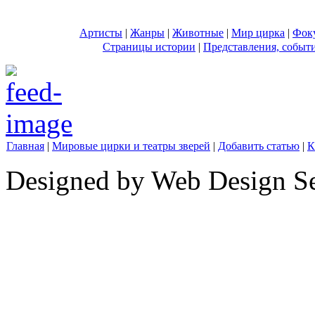
Артисты
|
Жанры
|
Животные
|
Мир цирка
|
Фок
Страницы истории
|
Представления, событ
Главная
|
Мировые цирки и театры зверей
|
Добавить статью
|
К
Designed by Web Design Se