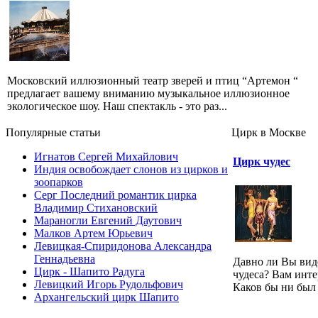
Московский иллюзионный театр зверей и птиц “Артемон “
предлагает вашему вниманию музыкальное иллюзионное
экологическое шоу. Наш спектакль - это раз...
Популярные cтатьи
Цирк в Москве
Игнатов Сергей Михайлович
Цирк чудес
Индия освобождает слонов из цирков и
зоопарков
Серг Последний романтик цирка
Владимир Стихановский
Мараногли Евгений Даутович
Малков Артем Юрьевич
Левицкая-Спиридонова Александра
Геннадьевна
Давно ли Вы вид
Цирк - Шапито Радуга
чудеса? Вам инте
Левицкий Игорь Рудольфович
Каков бы ни был 
Архангельский цирк Шапито