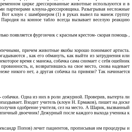
овременном цирке дрессированные животные используются и в
ми партнерами клоуна-дрессировщика. Разыгрывая несложные
. Вот клоун с шамбриером (1) в руках вывел па манеж группу
 Пародия на конное табло всегда вызывает веселую реакцию
олько появляется фургончик с красным крестом- скорая помощь ,
допечными, причем животные якобы хорошо понимают артиста.
гадываются , как его обмануть, как выйти из затруднения или
екоторое время с манежа, собачка сама снимает с себя ошейник
 провинность, и, возвратившись на свое место, снова надевает
еже никого нет, а другая собачка па привязи? Так начинается
 собачки. Одна из них в роли дежурной. Проверив, вытерта ли
опаздывает. Входит учитель (клоун Н. Ермаков), пишет на доске
получив одобрение учителя, сел на место. А Шарик, вызванный
у. Типичный двоечник! Дежурный после каждого выхода ученика к
лександр Попов) лечит пациентов, прописывая им процедуры и