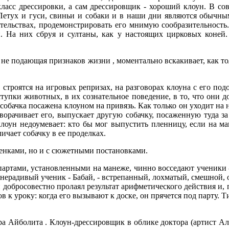
класс дрессировки, а сам дрессировщик - хороший клоун. В с
Петух и гуси, свиньи и собаки и в наши дни являются обычны
оятельствах, продемонстрировать его мнимую сообразительность
. На них сбруя и султаны, как у настоящих цирковых коней.
, не подающая признаков жизни , моментально вскакивает, как т
строятся на игровых репризах, на разговорах клоуна с его по
упки животных, в их сознательное поведение, в то, что они до
обачка посажена клоуном на привязь. Как только он уходит на н
ворачивает его, выпускает другую собачку, посаженную туда за
оун недоумевает: кто бы мог выпустить пленницу, если на ман
личает собачку в ее проделках.
енками, но и с сюжетными постановками.
 партами, установленными на манеже, чинно восседают ученики -
ин нерадивый ученик - Бабай, - встрепанный, лохматый, смешной, 
 добросовестно пролаял результат арифметического действия и, 
отов к уроку: когда его вызывают к доске, он прячется под парт
ора Айболита . Клоун-дрессировщик в облике доктора (артист А