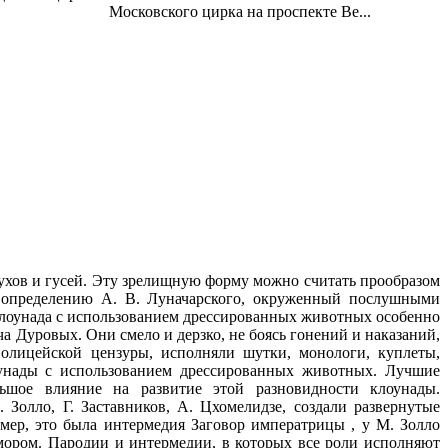
Московского цирка на проспекте Ве...
тухов и гусей. Эту зрелищную форму можно считать прообразом
у определению А. В. Луначарского, окруженный послушными
клоунада с использованием дрессированных животных особенно
 Дуровых. Они смело и дерзко, не боясь гонений и наказаний,
олицейской цензуры, исполняли шутки, монологи, куплеты,
унады с использованием дрессированных животных. Лучшие
льшое влияние на развитие этой разновидности клоунады.
Золло, Г. Заставников, А. Цхомелидзе, создали развернутые
ер, это была интермедия Заговор императрицы , у М. Золло
мором. Пародии и интермедии, в которых все роли исполняют