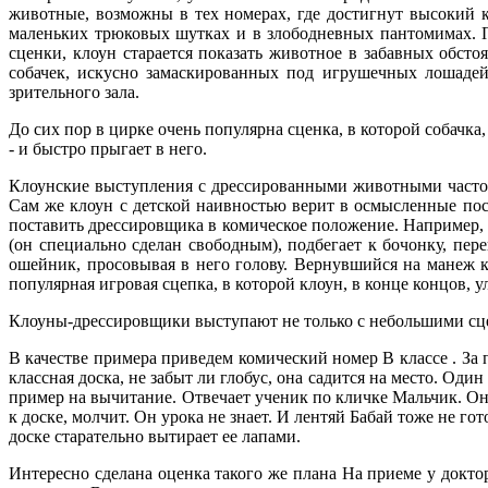
животные, возможны в тех номерах, где достигнут высокий 
маленьких трюковых шутках и в злободневных пантомимах. 
сценки, клоун старается показать животное в забавных обст
собачек, искусно замаскированных под игрушечных лошадей
зрительного зала.
До сих пор в цирке очень популярна сценка, в которой собачка
- и быстро прыгает в него.
Клоунские выступления с дрессированными животными часто 
Сам же клоун с детской наивностью верит в осмысленные пост
поставить дрессировщика в комическое положение. Например, с
(он специально сделан свободным), подбегает к бочонку, пере
ошейник, просовывая в него голову. Вернувшийся на манеж кл
популярная игровая сцепка, в которой клоун, в конце концов, у
Клоуны-дрессировщики выступают не только с небольшими сц
В качестве примера приведем комический номер В классе . За
классная доска, не забыт ли глобус, она садится на место. Од
пример на вычитание. Отвечает ученик по кличке Мальчик. Он
к доске, молчит. Он урока не знает. И лентяй Бабай тоже не г
доске старательно вытирает ее лапами.
Интересно сделана оценка такого же плана На приеме у докт