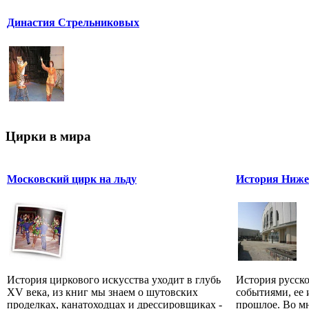
Династия Стрельниковых
Цирки в мира
Московский цирк на льду
История Ниже
История циркового искусства уходит в глубь
История русск
XV века, из книг мы знаем о шутовских
событиями, ее 
проделках, канатоходцах и дрессировщиках -
прошлое. Во м