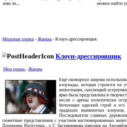
ими зн...
можно найти уп
Мировые цирки
-
Жанры
- Клоун-дрессировщик
Клоун-дрессировщик
Мир цирка
-
Жанры
Еще скоморохи широко использова
клоунады, которая строится на
животными, сыплющий остроумные 
ярко была представлена в творче
несли с арены политически остр
бичующие царский строй и его 
традиции знаменитых клоунов,
Последователи славных дуровски
сюжетные представления с участием костюмированных живот
Похороны Распутина , у Г. Заставникова пародия на Ансамб