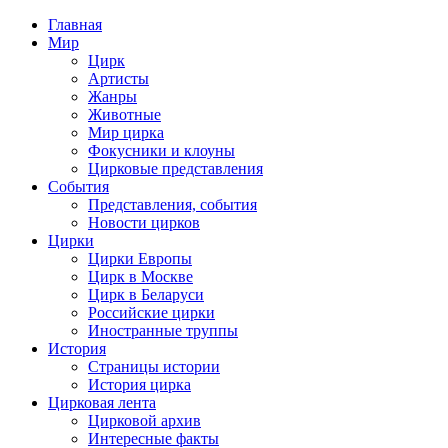
Главная
Мир
Цирк
Артисты
Жанры
Животные
Мир цирка
Фокусники и клоуны
Цирковые представления
События
Представления, события
Новости цирков
Цирки
Цирки Европы
Цирк в Москве
Цирк в Беларуси
Российские цирки
Иностранные труппы
История
Страницы истории
История цирка
Цирковая лента
Цирковой архив
Интересные факты