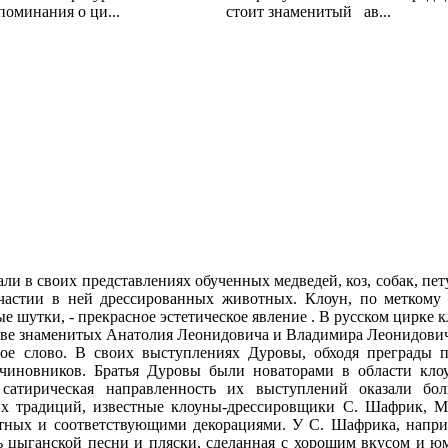
оминания о ци...
стоит знаменитый ав...
ли в своих представлениях обученных медведей, коз, собак, пе
 участии в ней дрессированных животных. Клоун, по метком
шутки, - прекрасное эстетическое явление . В русском цирке 
стве знаменитых Анатолия Леонидовича и Владимира Леонидовича
ое слово. В своих выступлениях Дуровы, обходя преграды п
чиновников. Братья Дуровы были новаторами в области кло
 сатирическая направленность их выступлений оказали бо
х традиций, известные клоуны-дрессировщики С. Шафрик, М. 
ных и соответствующими декорациями. У С. Шафрика, наприм
ль цыганской песни и пляски, сделанная с хорошим вкусом и ю