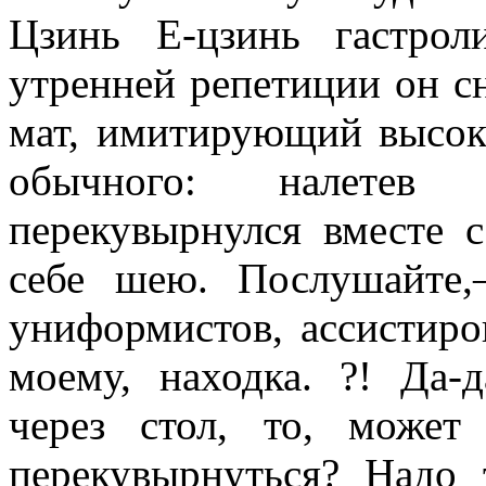
Цзинь Е-цзинь гастрол
утренней репетиции он сн
мат, имитирующий высок
обыч­ного: налетев
перекувырнулся вместе с
себе шею. Послушайте,
униформистов, асси­стир
моему, на­ходка. ?! Да-
через стол, то, может
перекувырнуться? Надо 