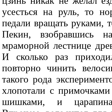
цзинь никак не желал езд
усесться на руль, то но
педа­ли вращать руками, 
Пекин, взо­бравшись н
мраморной лестнице древ
И сколько раз приходи
повторно чи­нить велос
такого рода эксперимен­т
хлопотали с примочками
шишками, и царапина