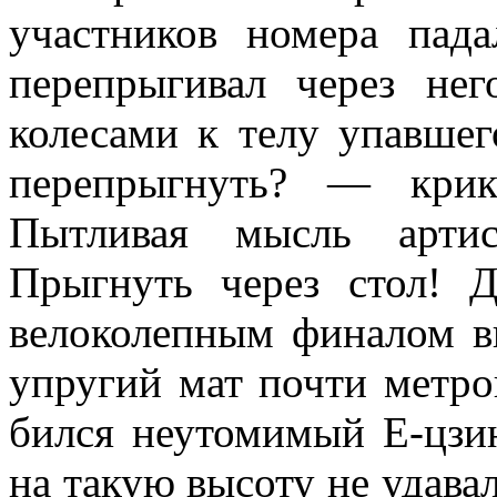
участников номера пад
перепрыгивал через нег
колесами к телу упавше
перепрыгнуть? — крик
Пытливая мысль артис
Прыгнуть че­рез стол! 
велоколепным финалом в
упругий мат почти метро
бился неутомимый Е-цзинь
на такую высоту не удавал