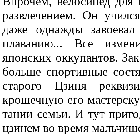
Впрочем, велосипед для 
раз­влечением. Он училс
даже однажды завоевал
плаванию... Все изме
японских оккупантов. Зак
больше спортивные состя
старого Цзиня реквиз
крошечную его мастерску
тании семьи. И тут приго
цзинем во время мальчише