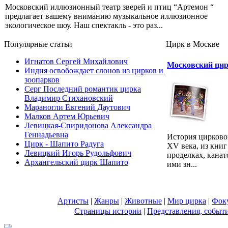
Московский иллюзионный театр зверей и птиц “Артемон “
предлагает вашему вниманию музыкальное иллюзионное
экологическое шоу. Наш спектакль - это раз...
Популярные cтатьи
Цирк в Москве
Игнатов Сергей Михайлович
Московский цир
Индия освобождает слонов из цирков и
зоопарков
Серг Последний романтик цирка
Владимир Стихановский
Мараногли Евгений Даутович
Малков Артем Юрьевич
Левицкая-Спиридонова Александра
Геннадьевна
История цирковог
Цирк - Шапито Радуга
XV века, из книг
Левицкий Игорь Рудольфович
проделках, канат
Архангельский цирк Шапито
ими зн...
Артисты
|
Жанры
|
Животные
|
Мир цирка
|
Фок
Страницы истории
|
Представления, событ