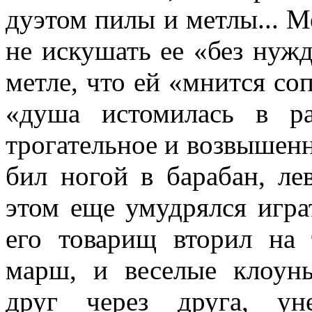
дуэтом пилы и метлы... М
не искушать ее «без нужд
метле, что ей «мнится со
«ду­ша истомилась в р
трогательное и воз­вышен
бил ногой в барабан, ле
этом еще умудрялся играт
его товарищ вторил на 
марш, и веселые клоуны
друг через друга, у