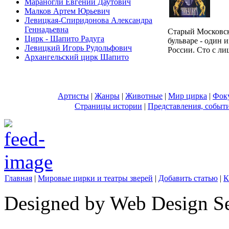
Мараногли Евгений Даутович
Малков Артем Юрьевич
Левицкая-Спиридонова Александра
Геннадьевна
Старый Московс
Цирк - Шапито Радуга
бульваре - один 
Левицкий Игорь Рудольфович
России. Сто с лиш
Архангельский цирк Шапито
Артисты
|
Жанры
|
Животные
|
Мир цирка
|
Фок
Страницы истории
|
Представления, событ
Главная
|
Мировые цирки и театры зверей
|
Добавить статью
|
К
Designed by Web Design Se