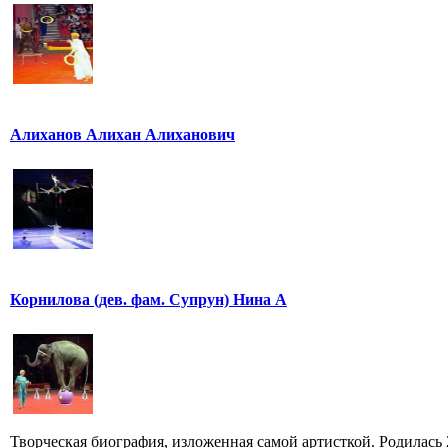
Алиханов Алихан Алиханович
Корнилова (дев. фам. Супрун) Нина А
Творческая биография, изложенная самой артисткой. Родилась 25