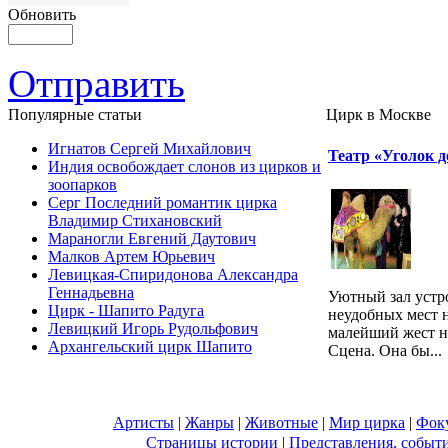
Обновить
Отправить
Популярные cтатьи
Цирк в Москве
Игнатов Сергей Михайлович
Театр «Уголок 
Индия освобождает слонов из цирков и
зоопарков
Серг Последний романтик цирка
Владимир Стихановский
Мараногли Евгений Даутович
Малков Артем Юрьевич
Левицкая-Спиридонова Александра
Геннадьевна
Уютный зал устр
Цирк - Шапито Радуга
неудобных мест н
Левицкий Игорь Рудольфович
малейший жест на
Архангельский цирк Шапито
Сцена. Она бы...
Артисты
|
Жанры
|
Животные
|
Мир цирка
|
Фок
Страницы истории
|
Представления, событ