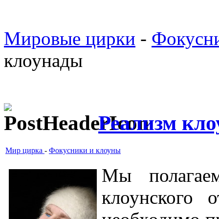
Мировые цирки
-
Фокусни
клоунады
Реализм кл
Мир цирка
-
Фокусники и клоуны
Мы полагае
клоунского 