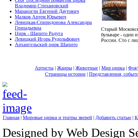
Серг Последний романтик цирка
Владимир Стихановский
Мараногли Евгений Даутович
Малков Артем Юрьевич
Левицкая-Спиридонова Александра
Геннадьевна
Cтарый Московс
Цирк - Шапито Радуга
бульваре - один 
Левицкий Игорь Рудольфович
России. Сто с лиш
Архангельский цирк Шапито
Артисты
|
Жанры
|
Животные
|
Мир цирка
|
Фок
Страницы истории
|
Представления, событ
Главная
|
Мировые цирки и театры зверей
|
Добавить статью
|
К
Designed by Web Design Se