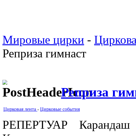
Мировые цирки
-
Циркова
Реприза гимнаст
Реприза гим
Цирковая лента
-
Цирковые события
РЕПЕРТУАР Карандаш 