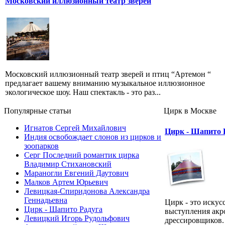
Московский иллюзионный театр зверей
Московский иллюзионный театр зверей и птиц “Артемон “
предлагает вашему вниманию музыкальное иллюзионное
экологическое шоу. Наш спектакль - это раз...
Популярные cтатьи
Цирк в Москве
Игнатов Сергей Михайлович
Цирк - Шапито 
Индия освобождает слонов из цирков и
зоопарков
Серг Последний романтик цирка
Владимир Стихановский
Мараногли Евгений Даутович
Малков Артем Юрьевич
Левицкая-Спиридонова Александра
Геннадьевна
Цирк - это искус
Цирк - Шапито Радуга
выступления акро
Левицкий Игорь Рудольфович
дрессировщиков. 