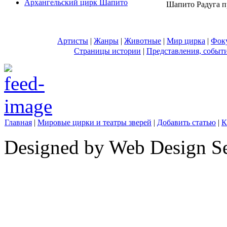
Архангельский цирк Шапито
Шапито Радуга пр
Артисты
|
Жанры
|
Животные
|
Мир цирка
|
Фок
Страницы истории
|
Представления, событ
Главная
|
Мировые цирки и театры зверей
|
Добавить статью
|
К
Designed by Web Design Se