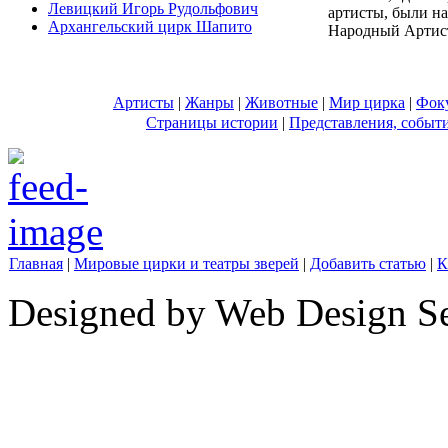
Левицкий Игорь Рудольфович
артисты, были на
Архангельский цирк Шапито
Народный Артис
Артисты
|
Жанры
|
Животные
|
Мир цирка
|
Фок
Страницы истории
|
Представления, событ
Главная
|
Мировые цирки и театры зверей
|
Добавить статью
|
К
Designed by Web Design Se