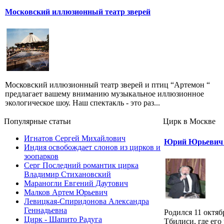
Московский иллюзионный театр зверей
Московский иллюзионный театр зверей и птиц “Артемон “
предлагает вашему вниманию музыкальное иллюзионное
экологическое шоу. Наш спектакль - это раз...
Популярные cтатьи
Цирк в Москве
Игнатов Сергей Михайлович
Юрий Юрьевич
Индия освобождает слонов из цирков и
зоопарков
Серг Последний романтик цирка
Владимир Стихановский
Мараногли Евгений Даутович
Малков Артем Юрьевич
Левицкая-Спиридонова Александра
Геннадьевна
Родился 11 октяб
Цирк - Шапито Радуга
Тбилиси, где его