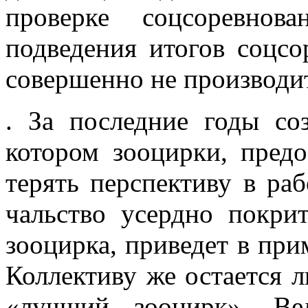
проверке соцсоревнов
подведения итогов соцс
совершенно не произ­води
. За последние годы соз
котором зооцирки, предо
терять перспек­тиву в ра
чальство усердно покрит
зооцирка, приведет в при
Коллективу же остается 
«лучший зооцирк». Ве