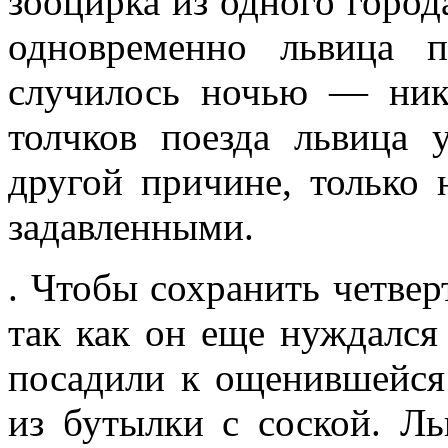
зооцирка из одного город
одновремен­но львица 
случилось ночью — ник
толчков поезда львица 
другой причине, толь­ко 
задав­ленными.
. Чтобы сохранить четверт
так как он еще нуж­дался
по­садили к ощенившейся
из бутылки с соской. Льв