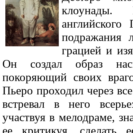
клоунады.
английского
подражания л
грацией и из
Он создал образ нас
покоряющий своих враго
Пьеро проходил через все
встревал в него всерь
участвуя в мелодраме, зна
ее критикуя, сделать 