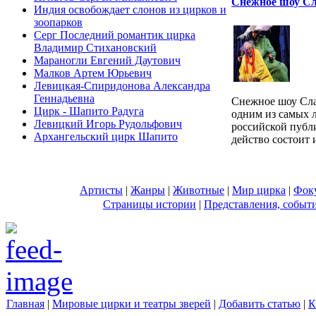
Снежное шоу С
Индия освобождает слонов из цирков и
зоопарков
Серг Последний романтик цирка
Владимир Стихановский
Мараногли Евгений Даутович
Малков Артем Юрьевич
Левицкая-Спиридонова Александра
Геннадьевна
Снежное шоу Сла
Цирк - Шапито Радуга
одним из самых 
Левицкий Игорь Рудольфович
российской публ
Архангельский цирк Шапито
действо состоит и
Артисты
|
Жанры
|
Животные
|
Мир цирка
|
Фок
Страницы истории
|
Представления, событ
Главная
|
Мировые цирки и театры зверей
|
Добавить статью
|
К