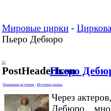
Мировые цирки
-
Циркова
Пьеро Дебюро
Пьеро Дебю
Цирковая история
-
История цирка
Через актеров
Дебюро мно