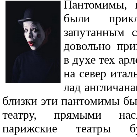
Пантомимы, 
были прикл
запутанным 
довольно пр
в духе тех ар
на север итал
лад англичан
близки эти пантомимы б
театру, прямыми нас
парижские театры 