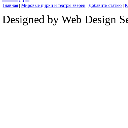
Главная
|
Мировые цирки и театры зверей
|
Добавить статью
|
К
Designed by Web Design Se