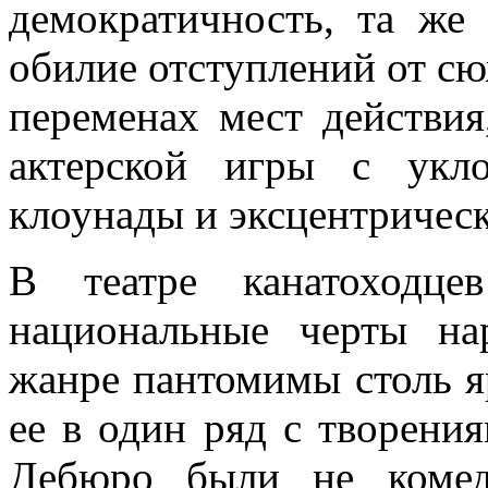
демократичность, та же 
обилие отступлений от сю
переменах мест действия
актерской игры с укл
клоунады и эксцентричес
В театре канатоходце
национальные черты на
жанре пантомимы столь я
ее в один ряд с творени
Дебюро были не комед