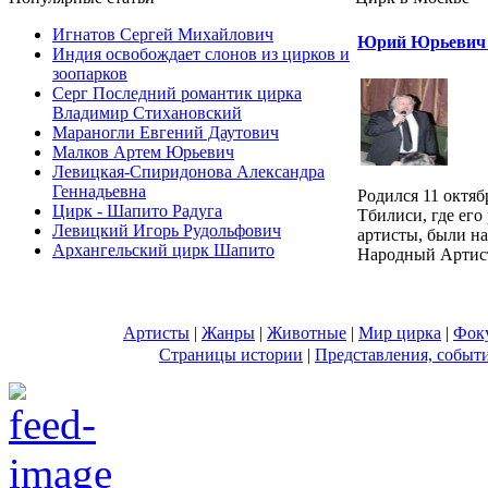
Игнатов Сергей Михайлович
Юрий Юрьевич
Индия освобождает слонов из цирков и
зоопарков
Серг Последний романтик цирка
Владимир Стихановский
Мараногли Евгений Даутович
Малков Артем Юрьевич
Левицкая-Спиридонова Александра
Геннадьевна
Родился 11 октяб
Цирк - Шапито Радуга
Тбилиси, где его
Левицкий Игорь Рудольфович
артисты, были на
Архангельский цирк Шапито
Народный Артис
Артисты
|
Жанры
|
Животные
|
Мир цирка
|
Фок
Страницы истории
|
Представления, событ